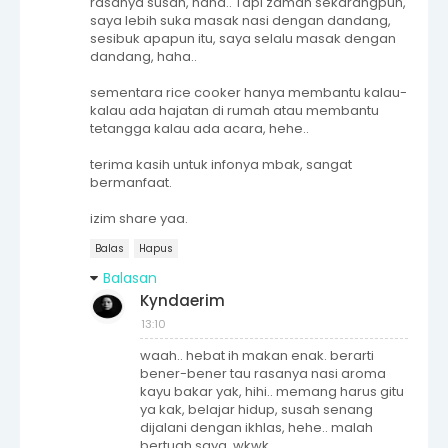
rasanya susah, haha.. Tapi zaman sekarangpun,
saya lebih suka masak nasi dengan dandang,
sesibuk apapun itu, saya selalu masak dengan
dandang, haha..
sementara rice cooker hanya membantu kalau-
kalau ada hajatan di rumah atau membantu
tetangga kalau ada acara, hehe..
terima kasih untuk infonya mbak, sangat
bermanfaat.
izim share yaa.
Balas
Hapus
Balasan
Kyndaerim
13:10
waah.. hebat ih makan enak. berarti
bener-bener tau rasanya nasi aroma
kayu bakar yak, hihi.. memang harus gitu
ya kak, belajar hidup, susah senang
dijalani dengan ikhlas, hehe.. malah
bertuah saya, wkwk..