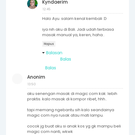
Kyndaerim
12:45
Halo Ayu. salam kenal kembali :D
iya nih aku di Bali. Jadi udah terbiasa
masak manual ya, keren, haha..
Hapus
Balasan
Balas
Balas
Anonim
13:50
aku senengan masak di magic com kak. lebih
praktis. kalo masak di kompor ribet, hhh..
tapi memang ngebantu sih kalo seandainya
magic com nya rusak atau mati lampu.
cocok jg buat aku si anak kos yg gk mampu beli
magic com nanti, wkwk