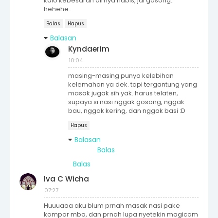
kalo kebesaran airnya habis, jdi gosong..
hehehe..
Balas
Hapus
Balasan
Kyndaerim
10:04
masing-masing punya kelebihan
kelemahan ya dek. tapi tergantung yang
masak jugak sih yak. harus telaten,
supaya si nasi nggak gosong, nggak
bau, nggak kering, dan nggak basi :D
Hapus
Balasan
Balas
Balas
Iva C Wicha
07:27
Huuuaaa aku blum prnah masak nasi pake
kompor mba, dan prnah lupa nyetekin magicom