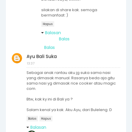
silakan di share kak. semoga
bermanfaat :)
Hapus
Balasan
Balas
Balas
Ayu Bali Suka
13:37
Sebagai anak rantau aku jg suka sama nasi
yang dimasak manual. Rasanya beda aja gitu
sama nasi yg dimasak rice cooker atau magic
com.
Btw, kak ky ini di Bali ya ?
Salam kenal ya kak. Aku Ayu, dari Buleleng :D
Balas
Hapus
Balasan