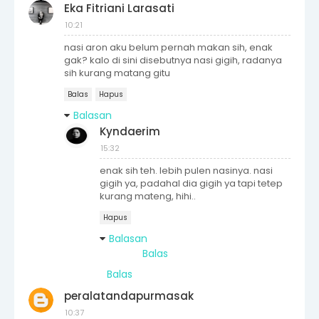
Eka Fitriani Larasati
10:21
nasi aron aku belum pernah makan sih, enak
gak? kalo di sini disebutnya nasi gigih, radanya
sih kurang matang gitu
Balas
Hapus
Balasan
Kyndaerim
15:32
enak sih teh. lebih pulen nasinya. nasi
gigih ya, padahal dia gigih ya tapi tetep
kurang mateng, hihi..
Hapus
Balasan
Balas
Balas
peralatandapurmasak
10:37