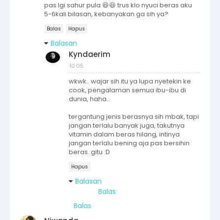
pas lgi sahur pula 😆😆 trus klo nyuci beras aku
5-6kali bilasan, kebanyakan ga sih ya?
Balas
Hapus
Balasan
Kyndaerim
10:05
wkwk.. wajar sih itu ya lupa nyetekin ke
cook, pengalaman semua ibu-ibu di
dunia, haha..
tergantung jenis berasnya sih mbak, tapi
jangan terlalu banyak juga, takutnya
vitamin dalam beras hilang, intinya
jangan terlalu bening aja pas bersihin
beras. gitu :D
Hapus
Balasan
Balas
Balas