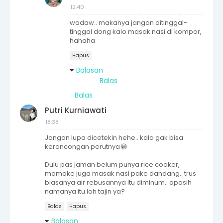
12:40
wadaw.. makanya jangan ditinggal-
tinggal dong kalo masak nasi di kompor,
hahaha
Hapus
Balasan
Balas
Balas
Putri Kurniawati
18:38
Jangan lupa dicetekin hehe.. kalo gak bisa
keroncongan perutnya😂
Dulu pas jaman belum punya rice cooker,
mamake juga masak nasi pake dandang.. trus
biasanya air rebusannya itu diminum.. apasih
namanya itu loh tajin ya?
Balas
Hapus
Balasan