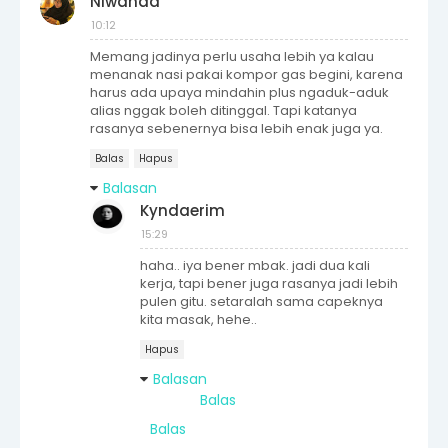
Niwanda
10:12
Memang jadinya perlu usaha lebih ya kalau
menanak nasi pakai kompor gas begini, karena
harus ada upaya mindahin plus ngaduk-aduk
alias nggak boleh ditinggal. Tapi katanya
rasanya sebenernya bisa lebih enak juga ya.
Balas
Hapus
Balasan
Kyndaerim
15:29
haha.. iya bener mbak. jadi dua kali
kerja, tapi bener juga rasanya jadi lebih
pulen gitu. setaralah sama capeknya
kita masak, hehe..
Hapus
Balasan
Balas
Balas