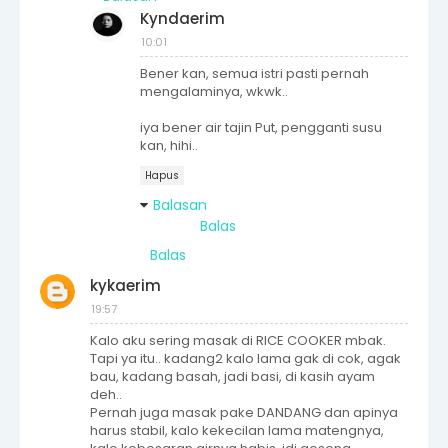
Kyndaerim
10:01
Bener kan, semua istri pasti pernah
mengalaminya, wkwk..
iya bener air tajin Put, pengganti susu
kan, hihi..
Hapus
Balasan
Balas
Balas
kykaerim
19:57
Kalo aku sering masak di RICE COOKER mbak.
Tapi ya itu.. kadang2 kalo lama gak di cok, agak
bau, kadang basah, jadi basi, di kasih ayam
deh..
Pernah juga masak pake DANDANG dan apinya
harus stabil, kalo kekecilan lama matengnya,