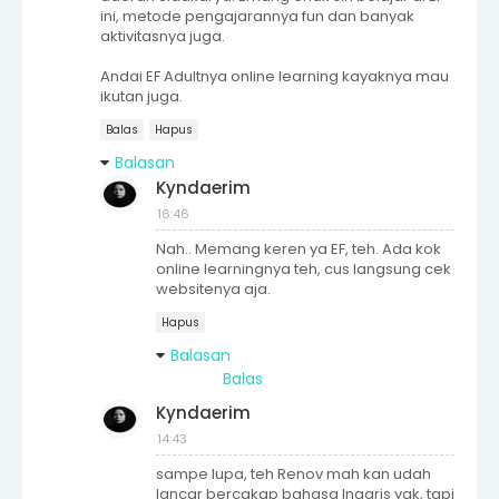
ini, metode pengajarannya fun dan banyak
aktivitasnya juga.
Andai EF Adultnya online learning kayaknya mau
ikutan juga.
Balas
Hapus
Balasan
Kyndaerim
16:46
Nah.. Memang keren ya EF, teh. Ada kok
online learningnya teh, cus langsung cek
websitenya aja.
Hapus
Balasan
Balas
Kyndaerim
14:43
sampe lupa, teh Renov mah kan udah
lancar bercakap bahasa Inggris yak, tapi