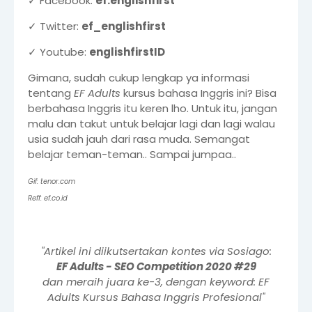
✓ Facebook:
ef.englishfirst
✓ Twitter:
ef_englishfirst
✓ Youtube:
englishfirstID
Gimana, sudah cukup lengkap ya informasi
tentang
EF Adults
kursus bahasa Inggris
ini? Bisa
berbahasa Inggris itu keren lho. Untuk itu, jangan
malu dan takut untuk belajar lagi dan lagi walau
usia sudah jauh dari rasa muda. Semangat
belajar teman-teman.. Sampai jumpaa..
Gif: tenor.com
Reff:
ef.co.id
"Artikel ini diikutsertakan
kontes via Sosiago
:
EF Adults - SEO Competition 2020 #29
dan meraih juara ke-3,
dengan keyword: EF
Adults Kursus Bahasa Inggris Profesional
"