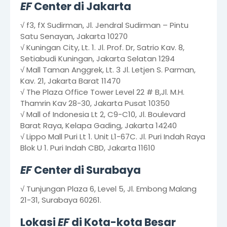
EF
Center di Jakarta
√ f3, fX Sudirman, Jl. Jendral Sudirman – Pintu
Satu Senayan, Jakarta 10270
√ Kuningan City, Lt. 1. Jl. Prof. Dr, Satrio Kav. 8,
Setiabudi Kuningan, Jakarta Selatan 1294
√ Mall Taman Anggrek, Lt. 3 Jl. Letjen S. Parman,
Kav. 21, Jakarta Barat 11470
√ The Plaza Office Tower Level 22 # B,Jl. M.H.
Thamrin Kav 28-30, Jakarta Pusat 10350
√ Mall of Indonesia Lt 2, C9-C10, Jl. Boulevard
Barat Raya, Kelapa Gading, Jakarta 14240
√ Lippo Mall Puri Lt 1. Unit L1-67C. Jl. Puri Indah Raya
Blok U 1. Puri Indah CBD, Jakarta 11610
EF
Center di Surabaya
√ Tunjungan Plaza 6, Level 5, Jl. Embong Malang
21-31, Surabaya 60261.
Lokasi
EF
di Kota-kota Besar