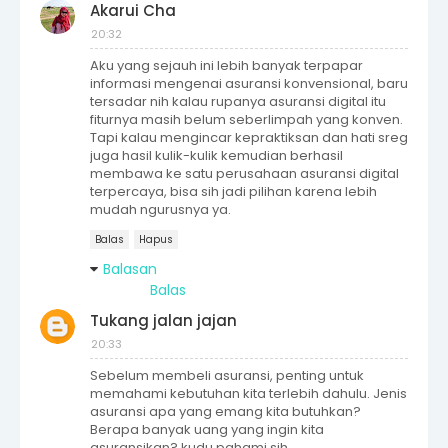
Akarui Cha
20:32
Aku yang sejauh ini lebih banyak terpapar
informasi mengenai asuransi konvensional, baru
tersadar nih kalau rupanya asuransi digital itu
fiturnya masih belum seberlimpah yang konven.
Tapi kalau mengincar kepraktiksan dan hati sreg
juga hasil kulik-kulik kemudian berhasil
membawa ke satu perusahaan asuransi digital
terpercaya, bisa sih jadi pilihan karena lebih
mudah ngurusnya ya.
Balas
Hapus
Balasan
Balas
Tukang jalan jajan
20:33
Sebelum membeli asuransi, penting untuk
memahami kebutuhan kita terlebih dahulu. Jenis
asuransi apa yang emang kita butuhkan?
Berapa banyak uang yang ingin kita
asuransikan? kudu pahami sih