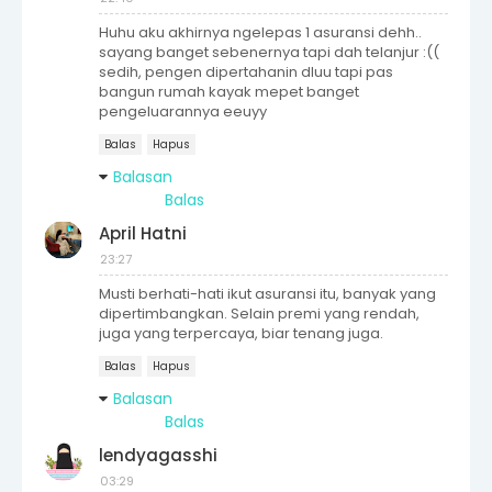
Huhu aku akhirnya ngelepas 1 asuransi dehh..
sayang banget sebenernya tapi dah telanjur :((
sedih, pengen dipertahanin dluu tapi pas
bangun rumah kayak mepet banget
pengeluarannya eeuyy
Balas
Hapus
Balasan
Balas
April Hatni
23:27
Musti berhati-hati ikut asuransi itu, banyak yang
dipertimbangkan. Selain premi yang rendah,
juga yang terpercaya, biar tenang juga.
Balas
Hapus
Balasan
Balas
lendyagasshi
03:29