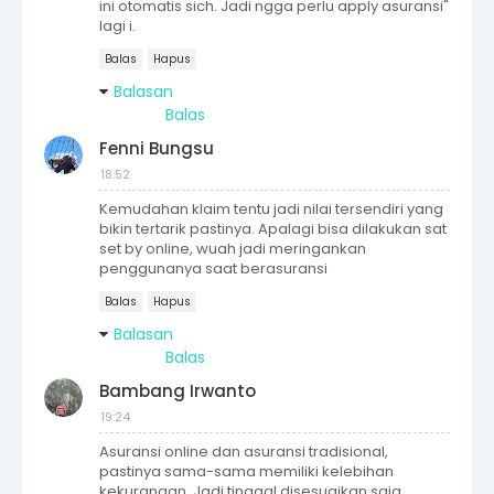
ini otomatis sich. Jadi ngga perlu apply asuransi"
lagi i.
Balas
Hapus
Balasan
Balas
Fenni Bungsu
18:52
Kemudahan klaim tentu jadi nilai tersendiri yang
bikin tertarik pastinya. Apalagi bisa dilakukan sat
set by online, wuah jadi meringankan
penggunanya saat berasuransi
Balas
Hapus
Balasan
Balas
Bambang Irwanto
19:24
Asuransi online dan asuransi tradisional,
pastinya sama-sama memiliki kelebihan
kekurangan. Jadi tinggal disesuaikan saja