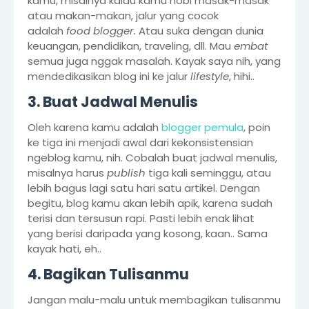
kamu, misalnya kalau kamu hobi masak-masak
atau makan-makan, jalur yang cocok
adalah
food blogger.
Atau suka dengan dunia
keuangan, pendidikan, traveling, dll. Mau
embat
semua juga nggak masalah. Kayak saya nih, yang
mendedikasikan blog ini ke jalur
lifestyle
, hihi..
3. Buat Jadwal Menulis
Oleh karena kamu adalah
blogger pemula
, poin
ke tiga ini menjadi awal dari kekonsistensian
ngeblog kamu, nih. Cobalah buat jadwal menulis,
misalnya harus
publish
tiga kali seminggu, atau
lebih bagus lagi satu hari satu artikel. Dengan
begitu, blog kamu akan lebih apik, karena sudah
terisi dan tersusun rapi. Pasti lebih enak lihat
yang berisi daripada yang kosong, kaan.. Sama
kayak hati, eh..
4. Bagikan Tulisanmu
Jangan malu-malu untuk membagikan tulisanmu