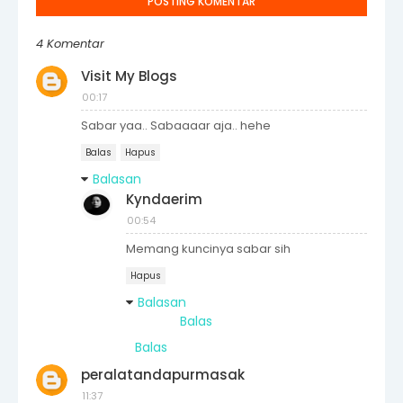
POSTING KOMENTAR
4 Komentar
Visit My Blogs
00:17
Sabar yaa.. Sabaaaar aja.. hehe
Balas
Hapus
Balasan
Kyndaerim
00:54
Memang kuncinya sabar sih
Hapus
Balasan
Balas
Balas
peralatandapurmasak
11:37