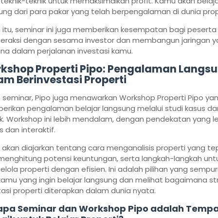
 teknik-teknik untuk memaksimalkan profit. Kamu akan belaja
ung dari para pakar yang telah berpengalaman di dunia prop
n itu, seminar ini juga memberikan kesempatan bagi peserta
teraksi dengan sesama investor dan membangun jaringan y
na dalam perjalanan investasi kamu.
kshop Properti Pipo: Pengalaman Langs
am Berinvestasi Properti
n seminar, Pipo juga menawarkan Workshop Properti Pipo ya
rikan pengalaman belajar langsung melalui studi kasus da
ik. Workshop ini lebih mendalam, dengan pendekatan yang l
s dan interaktif.
akan diajarkan tentang cara menganalisis properti yang te
menghitung potensi keuntungan, serta langkah-langkah unt
lola properti dengan efisien. Ini adalah pilihan yang sempu
kamu yang ingin belajar langsung dan melihat bagaimana st
tasi properti diterapkan dalam dunia nyata.
apa Seminar dan Workshop Pipo adalah Tempa