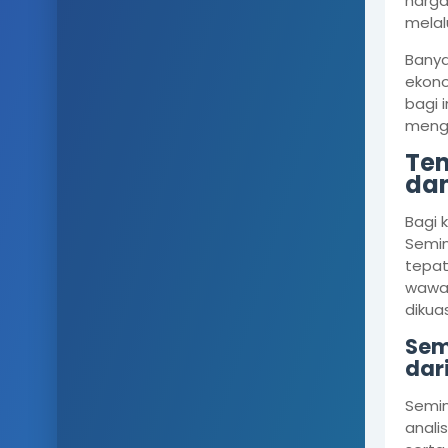
harga
melal
Banya
ekono
bagi 
menga
Tem
dan
Bagi 
Semin
tepat
wawas
dikuas
Semi
dari
Semin
anali