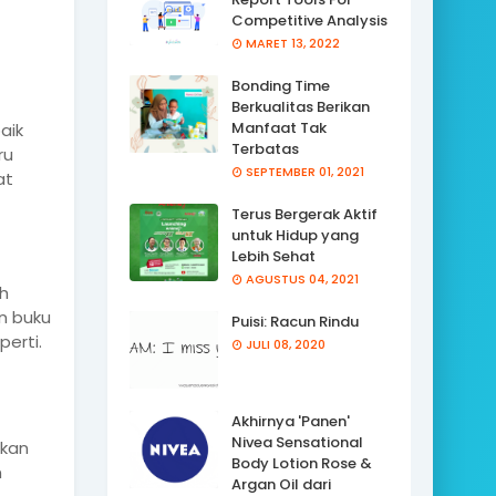
Competitive Analysis
MARET 13, 2022
Bonding Time
Berkualitas Berikan
Manfaat Tak
aik
Terbatas
ru
SEPTEMBER 01, 2021
at
Terus Bergerak Aktif
untuk Hidup yang
Lebih Sehat
AGUSTUS 04, 2021
h
an buku
Puisi: Racun Rindu
erti.
JULI 08, 2020
Akhirnya 'Panen'
Nivea Sensational
gkan
Body Lotion Rose &
n
Argan Oil dari