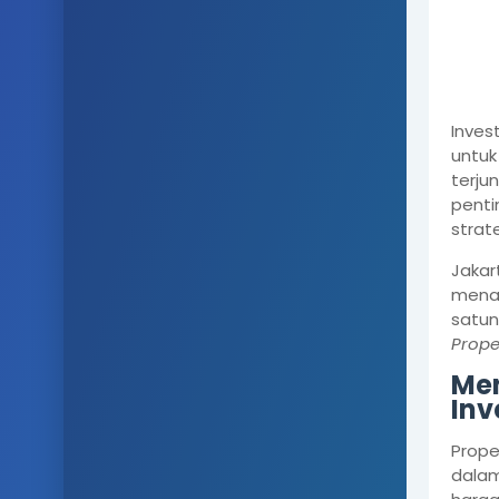
Inves
untuk
terju
pent
strate
Jakar
menaw
satun
Prop
Men
Inv
Prope
dalam