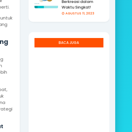
r
Berkreasi dalam
erti.
Waktu Singkat!
AGUSTUS 11, 2023
 untuk
ang
ung
BACA JUGA
ng
n
ebih
pat,
uk
rna
rategi
t