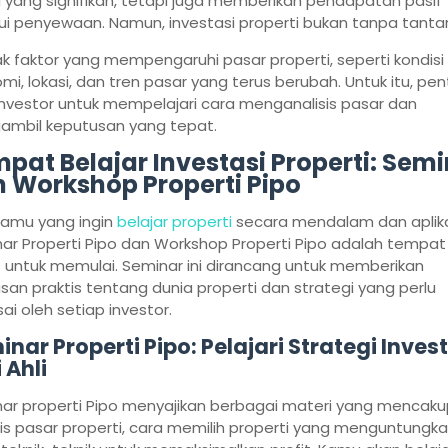
 yang signifikan, tetapi juga memberikan pendapatan pasif
ui penyewaan. Namun, investasi properti bukan tanpa tanta
k faktor yang mempengaruhi pasar properti, seperti kondisi
mi, lokasi, dan tren pasar yang terus berubah. Untuk itu, pen
investor untuk mempelajari cara menganalisis pasar dan
mbil keputusan yang tepat.
pat Belajar Investasi Properti: Sem
 Workshop Properti Pipo
kamu yang ingin
belajar properti
secara mendalam dan aplika
ar Properti Pipo dan Workshop Properti Pipo adalah tempat
 untuk memulai. Seminar ini dirancang untuk memberikan
an praktis tentang dunia properti dan strategi yang perlu
ai oleh setiap investor.
nar Properti Pipo: Pelajari Strategi Inves
 Ahli
ar properti Pipo menyajikan berbagai materi yang mencaku
sis pasar properti, cara memilih properti yang menguntungka