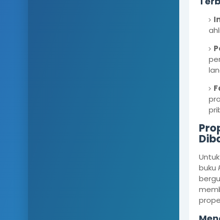
Terb
I
ah
P
pem
lan
F
pro
pri
Pro
Dib
Untuk
buku
bergu
membe
proper
Meng