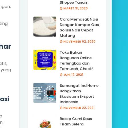
Shopee Tanam
ngan.
MARET 31, 2020
Cara Memasak Nasi
ting
Dengan Kompor Gas,
Solusi Nasi Cepat
Matang
NOVEMBER 02, 2020
inar
Toko Bahan
Bangunan Online
tif,
Terlengkap dan
Termurah, Check!
 yang
JUNI 17, 2021
Semangat IndiHome
Bangkitkan
Ekosistem E-sport
tasi
Indonesia
NOVEMBER 22, 2021
p
Resep Cumi Saus
n,
Tiram Selera: