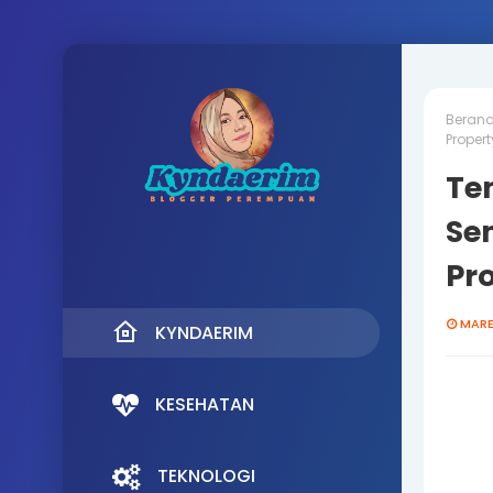
Beran
Proper
Tem
Se
Pr
MARET
KYNDAERIM
KESEHATAN
TEKNOLOGI