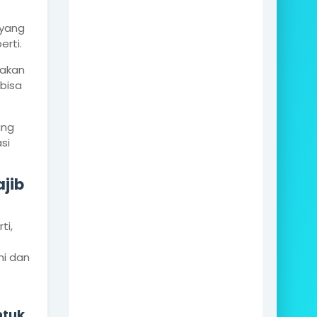
 yang
rti.
makan
bisa
ung
si
jib
ti,
mi dan
ntuk