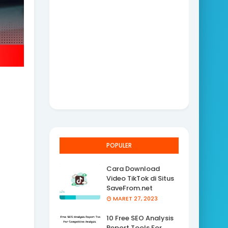
POPULER
Cara Download
Video TikTok di Situs
SaveFrom.net
MARET 27, 2023
10 Free SEO Analysis
Report Tools For