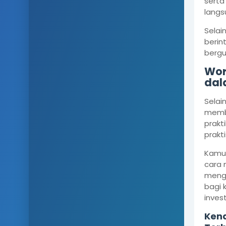
serta
langs
Selai
berin
bergu
Wor
dal
Selai
membe
prakt
prakti
Kamu 
cara 
menge
bagi 
inves
Ken