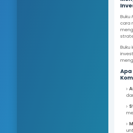
Inve
Buku
cara 
menge
strat
Buku 
inves
menga
Apa 
Kom
A
da
S
me
M
unt