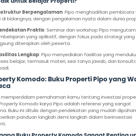
aik untuk Belajar Properti?
nstruktur Berpengalaman
: Pipo menghadirkan pembicara
li di bidangnya, dengan pengalaman nyata dalam dunia prope
endekatan Praktis
: Seminar dan workshop Pipo menguta
belajaran yang aplikatif, dengan fokus pada strategi yang 
gsung diterapkan oleh peserta.
asilitas Lengkap
: Pipo menyediakan fasilitas yang menduk
ses belajar, termasuk materi, sesi tanya jawab, dan konsulta
badi.
perty Komodo: Buku Properti Pipo yang Wa
aca
 memperdalam pemahaman kamu tentang investasi proper
Property Komodo
karya Pipo adalah referensi yang sangat
na. Buku ini ditulis dengan pendekatan yang mudah dipaha
rikan panduan langkah demi langkah dalam berinvestasi
ti.
apa Buku Property Komodo Sangat Penting u