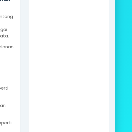
ntang
agai
ata.
jalanan
erti
dan
operti