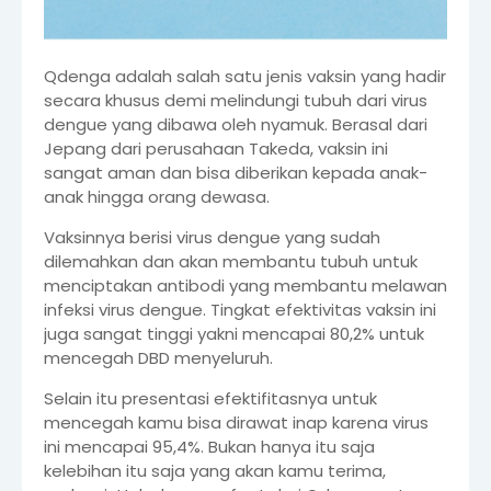
Qdenga adalah salah satu jenis vaksin yang hadir
secara khusus demi melindungi tubuh dari virus
dengue yang dibawa oleh nyamuk. Berasal dari
Jepang dari perusahaan Takeda, vaksin ini
sangat aman dan bisa diberikan kepada anak-
anak hingga orang dewasa.
Vaksinnya berisi virus dengue yang sudah
dilemahkan dan akan membantu tubuh untuk
menciptakan antibodi yang membantu melawan
infeksi virus dengue. Tingkat efektivitas vaksin ini
juga sangat tinggi yakni mencapai 80,2% untuk
mencegah DBD menyeluruh.
Selain itu presentasi efektifitasnya untuk
mencegah kamu bisa dirawat inap karena virus
ini mencapai 95,4%. Bukan hanya itu saja
kelebihan itu saja yang akan kamu terima,