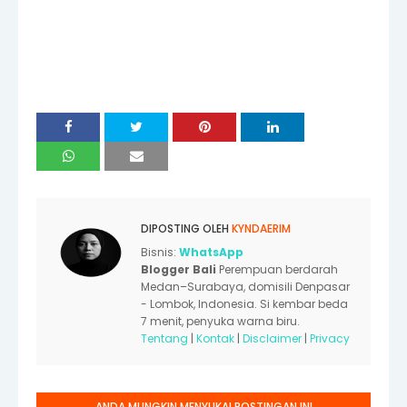
DIPOSTING OLEH
KYNDAERIM
Bisnis:
WhatsApp
Blogger Bali
Perempuan berdarah
Medan–Surabaya, domisili Denpasar
- Lombok, Indonesia. Si kembar beda
7 menit, penyuka warna biru.
Tentang
|
Kontak
|
Disclaimer
|
Privacy
ANDA MUNGKIN MENYUKAI POSTINGAN INI