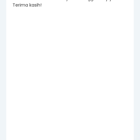
Terima kasih!