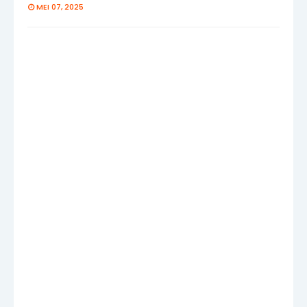
MEI 07, 2025