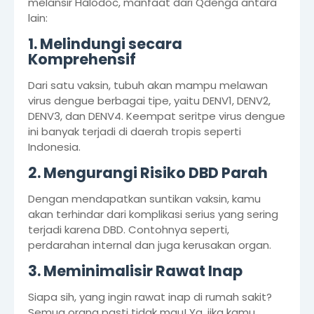
melansir Halodoc, manfaat dari Qdenga antara
lain:
1. Melindungi secara
Komprehensif
Dari satu vaksin, tubuh akan mampu melawan
virus dengue berbagai tipe, yaitu DENV1, DENV2,
DENV3, dan DENV4. Keempat seritpe virus dengue
ini banyak terjadi di daerah tropis seperti
Indonesia.
2. Mengurangi Risiko DBD Parah
Dengan mendapatkan suntikan vaksin, kamu
akan terhindar dari komplikasi serius yang sering
terjadi karena DBD. Contohnya seperti,
perdarahan internal dan juga kerusakan organ.
3. Meminimalisir Rawat Inap
Siapa sih, yang ingin rawat inap di rumah sakit?
Semua orang pasti tidak mau! Ya, jika kamu