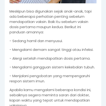
Meskipun bisa digunakan sejak anak-anak, tapi
ada beberapa perhatian penting sebelum
mendapatkan vaksin. Baik itu sebelum vaksin
dosis pertama maupun kedua. Berikut ini
panduan amannya:
- Sedang hamil dan menyusui.
- Mengalami demam sangat tinggi atau infeksi.
- Alergi setelah mendapatkan dosis pertama.
- Mengalami gangguan sistem kekebalan tubuh.
- Menjalani pengobatan yang mempengaruhi
respon sistem imun.
Apabila kamu mengalami beberapa kondisi ini,
sebaiknya segera meminta saran dari dokter,
kapan waktu yang tepat untuk mendapatkan
vaksinnya.