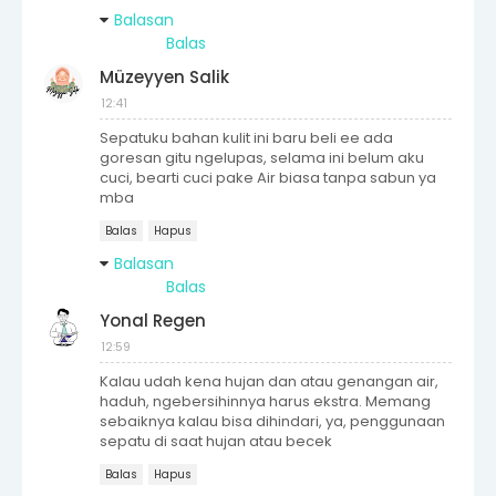
Balasan
Balas
Müzeyyen Salik
12:41
Sepatuku bahan kulit ini baru beli ee ada
goresan gitu ngelupas, selama ini belum aku
cuci, bearti cuci pake Air biasa tanpa sabun ya
mba
Balas
Hapus
Balasan
Balas
Yonal Regen
12:59
Kalau udah kena hujan dan atau genangan air,
haduh, ngebersihinnya harus ekstra. Memang
sebaiknya kalau bisa dihindari, ya, penggunaan
sepatu di saat hujan atau becek
Balas
Hapus