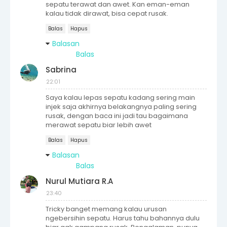
sepatu terawat dan awet. Kan eman-eman
kalau tidak dirawat, bisa cepat rusak.
Balas
Hapus
Balasan
Balas
Sabrina
22:01
Saya kalau lepas sepatu kadang sering main
injek saja akhirnya belakangnya paling sering
rusak, dengan baca ini jadi tau bagaimana
merawat sepatu biar lebih awet
Balas
Hapus
Balasan
Balas
Nurul Mutiara R.A
23:40
Tricky banget memang kalau urusan
ngebersihin sepatu. Harus tahu bahannya dulu