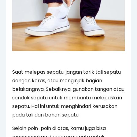
Saat melepas sepatu, jangan tarik tali sepatu
dengan keras, atau menginjak bagian
belakangnya. Sebaiknya, gunakan tangan atau
sendok sepatu untuk membantu melepaskan
sepatu. Hal ini untuk menghindari kerusakan
pada tali dan bahan sepatu.
Selain poin-poin di atas, kamu juga bisa
menggunakan deodoran sepatu untuk