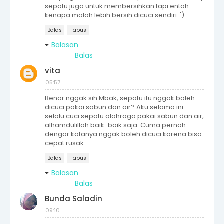
sepatu juga untuk membersihkan tapi entah
kenapa malah lebih bersih dicuci sendiri :')
Balas
Hapus
Balasan
Balas
vita
05:57
Benar nggak sih Mbak, sepatu itu nggak boleh
dicuci pakai sabun dan air? Aku selama ini
selalu cuci sepatu olahraga pakai sabun dan air,
alhamdulillah baik-baik saja. Cuma pernah
dengar katanya nggak boleh dicuci karena bisa
cepat rusak.
Balas
Hapus
Balasan
Balas
Bunda Saladin
09:10