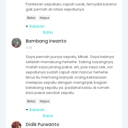
Pantesan sepatuku cepat rusak, ternyata karena
gak pernah di rotasi sepatunya.
Balas
Hapus
Balasan
Balas
Bambang Irwanto
11:18
Saya pernah punya sepatu, Mbak. Saya belinya
setelah menabung hehehe. Saking sayangnya,
malah saya jarang pakai. eh, pas saya cek, sol
sepatunya sudah rapuh dan hancur hehehe.
terus itu memang banyak orang kebiasaan
melepas sepatu dengan menginjak bagian
belakang sepatu ya. padahal kalau di rumah
bisa pakai sendok sepatu.
Balas
Hapus
Balasan
Balas
Didik Purwanto