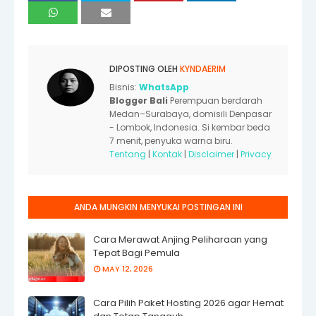
DIPOSTING OLEH
KYNDAERIM
Bisnis:
WhatsApp
Blogger Bali
Perempuan berdarah
Medan–Surabaya, domisili Denpasar
- Lombok, Indonesia. Si kembar beda
7 menit, penyuka warna biru.
Tentang
|
Kontak
|
Disclaimer
|
Privacy
ANDA MUNGKIN MENYUKAI POSTINGAN INI
Cara Merawat Anjing Peliharaan yang
Tepat Bagi Pemula
MAY 12, 2026
Cara Pilih Paket Hosting 2026 agar Hemat