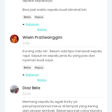
dipake sepatunya.
Bisa jadi waktu sepatu buat istirahat tuh.
Balas
Hapus
Balasan
Balas
Wiwin Pratiwanggini
21:26
Kurang satu nih.. Belum ada tips merawat sepatu
rajut. Sejauh ini sepatu jenis itu yang pas dan
nyaman buat saya.
Balas
Hapus
Balasan
Balas
Diaz Bela
02:20
Memang sepatu itu agak tricky ya
penyimpanannya harus di tempat yang kering
dan jangan lembab. Beberapa kali coba laundry