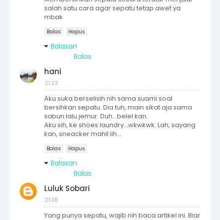
salah satu cara agar sepatu tetap awet ya
mbak
Balas
Hapus
Balasan
Balas
hani
21:23
Aku suka berselisih nih sama suami soal
bersihkan sepatu. Dia tuh, main sikat aja sama
sabun lalu jemur. Duh...belel kan.
Aku sih, ke shoes laundry...wkwkwk. Lah, sayang
kan, sneacker mahil iih...
Balas
Hapus
Balasan
Balas
Luluk Sobari
21:38
Yang punya sepatu, wajib nih baca artikel ini. Biar