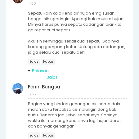
11:50
Sepatu kain kalo kena air hujan emg susah
banget sih ngeringin. Apalagi kalo musim hujan.
Mknya harus punya sepatu cadangan biar kita
ga repot cuci sepatu.
Aku sih seminggu sekali cuci sepatu. Soalnya
kadang gampang kotor. Untung ada cadangan,
jd ga selalu cuci sepatu deh.
Balas
Hapus
Balasan
Balas
Fenni Bungsu
12:22
Bagian yang hindari genangan air, sama daku
malah daku terpaksa cemplungin dong kak
huhu. Beneran jadi jebol sepatunya. Soalnya
waktu itu memang kondisinya lagi hujan deras
dan banyak genangan
Balas
Hapus