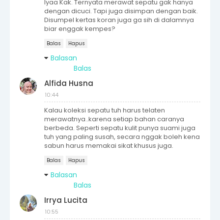
Iyaa Kak. Ternyata merawat sepatu gak hanya
dengan dicuci. Tapi juga disimpan dengan baik.
Disumpel kertas koran juga ga sih di dalamnya
biar enggak kempes?
Balas
Hapus
Balasan
Balas
Alfida Husna
10:44
Kalau koleksi sepatu tuh harus telaten
merawatnya..karena setiap bahan caranya
berbeda. Seperti sepatu kulit punya suami juga
tuh yang paling susah, secara nggak boleh kena
sabun harus memakai sikat khusus juga.
Balas
Hapus
Balasan
Balas
Irrya Lucita
10:55