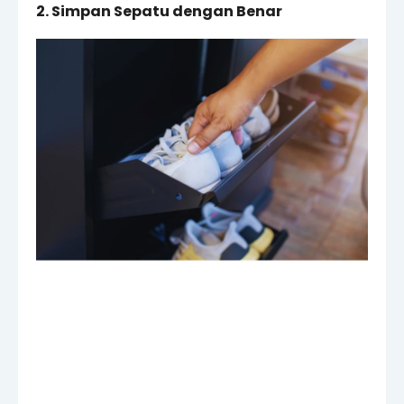
2. Simpan Sepatu dengan Benar