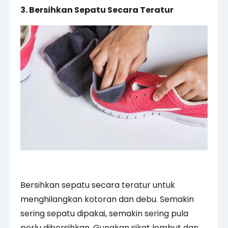
3. Bersihkan Sepatu Secara Teratur
Bersihkan sepatu secara teratur untuk
menghilangkan kotoran dan debu. Semakin
sering sepatu dipakai, semakin sering pula
perlu dibersihkan. Gunakan sikat lembut dan