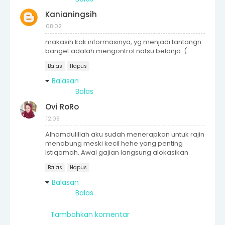
Kanianingsih
08:02
makasih kak informasinya, yg menjadi tantangn
banget adalah mengontrol nafsu belanja :(
Balas
Hapus
Balasan
Balas
Ovi RoRo
12:09
Alhamdulillah aku sudah menerapkan untuk rajin
menabung meski kecil hehe yang penting
Istiqomah. Awal gajian langsung alokasikan
Balas
Hapus
Balasan
Balas
Tambahkan komentar