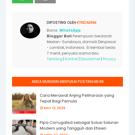
DIPOSTING OLEH
KYNDAERIM
Bisnis:
WhatsApp
Blogger Bali
Perempuan berdarah
Medan–Surabaya, domisili Denpasar
- Lombok, Indonesia. Si kembar beda
7 menit, penyuka warna biru.
Tentang
|
Kontak
|
Disclaimer
|
Privacy
ANDA MUNGKIN MENYUKAI POSTINGAN INI
Cara Merawat Anjing Peliharaan yang
Tepat Bagi Pemula
MAY 12, 2026
Pipa Corrugated sebagai Solusi Saluran
Modern yang Tangguh dan Efisien
APRIL 27, 2026