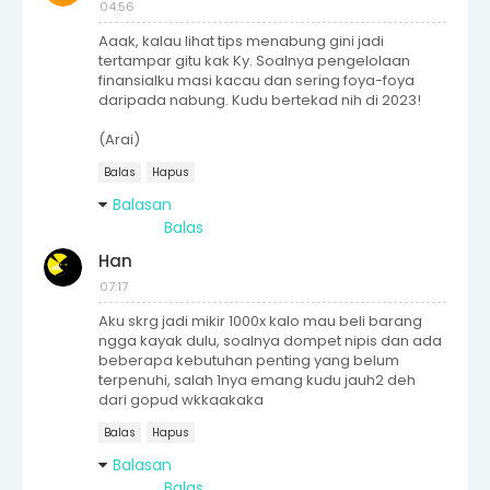
04:56
Aaak, kalau lihat tips menabung gini jadi
tertampar gitu kak Ky. Soalnya pengelolaan
finansialku masi kacau dan sering foya-foya
daripada nabung. Kudu bertekad nih di 2023!
(Arai)
Balas
Hapus
Balasan
Balas
Han
07:17
Aku skrg jadi mikir 1000x kalo mau beli barang
ngga kayak dulu, soalnya dompet nipis dan ada
beberapa kebutuhan penting yang belum
terpenuhi, salah 1nya emang kudu jauh2 deh
dari gopud wkkaakaka
Balas
Hapus
Balasan
Balas