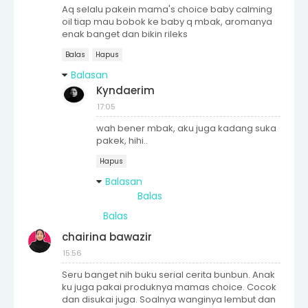
Aq selalu pakein mama's choice baby calming
oil tiap mau bobok ke baby q mbak, aromanya
enak banget dan bikin rileks
Balas
Hapus
Balasan
Kyndaerim
17:05
wah bener mbak, aku juga kadang suka
pakek, hihi..
Hapus
Balasan
Balas
Balas
chairina bawazir
15:56
Seru banget nih buku serial cerita bunbun. Anak
ku juga pakai produknya mamas choice. Cocok
dan disukai juga. Soalnya wanginya lembut dan