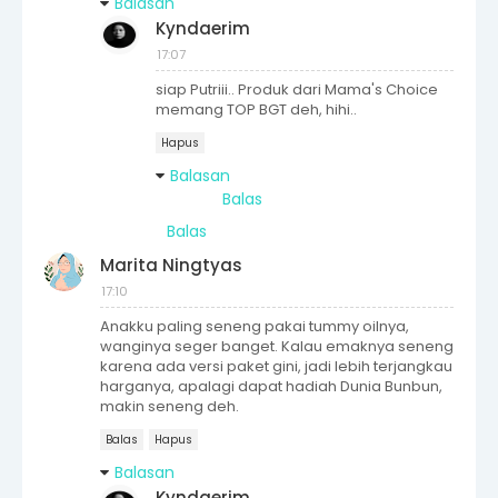
Balasan
Kyndaerim
17:07
siap Putriii.. Produk dari Mama's Choice
memang TOP BGT deh, hihi..
Hapus
Balasan
Balas
Balas
Marita Ningtyas
17:10
Anakku paling seneng pakai tummy oilnya,
wanginya seger banget. Kalau emaknya seneng
karena ada versi paket gini, jadi lebih terjangkau
harganya, apalagi dapat hadiah Dunia Bunbun,
makin seneng deh.
Balas
Hapus
Balasan
Kyndaerim