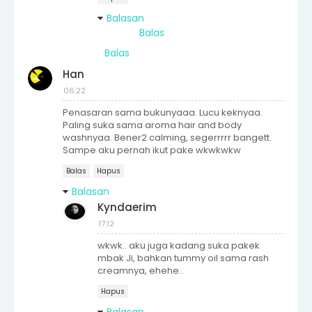
Balasan
Balas
Balas
Han
06:22
Penasaran sama bukunyaaa. Lucu keknyaa.
Paling suka sama aroma hair and body
washnyaa. Bener2 calming, segerrrrr bangett.
Sampe aku pernah ikut pake wkwkwkw
Balas
Hapus
Balasan
Kyndaerim
17:12
wkwk.. aku juga kadang suka pakek
mbak Ji, bahkan tummy oil sama rash
creamnya, ehehe..
Hapus
Balasan