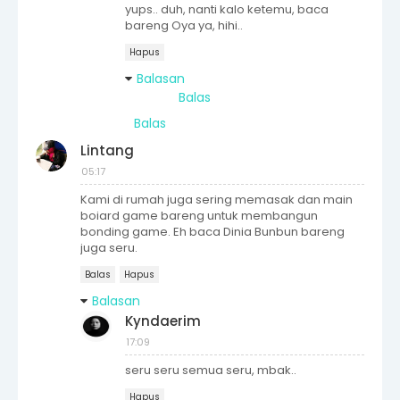
yups.. duh, nanti kalo ketemu, baca
bareng Oya ya, hihi..
Hapus
Balasan
Balas
Balas
Lintang
05:17
Kami di rumah juga sering memasak dan main
boiard game bareng untuk membangun
bonding game. Eh baca Dinia Bunbun bareng
juga seru.
Balas
Hapus
Balasan
Kyndaerim
17:09
seru seru semua seru, mbak..
Hapus