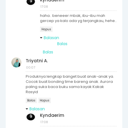
17:08
haha.. beneeer mbak, ibu-ibu mah
gercep ya kalo ada yg terjangkau, hehe..
Hapus
Balasan
Balas
Balas
Triyatni A.
00:07
Produknya lengkap banget buat anak-anak ya.
Cocok buat bonding time bareng anak. Aurora
paling suka baca buku sama kayak Kakak
Rasyid
Balas
Hapus
Balasan
Kyndaerim
17:08