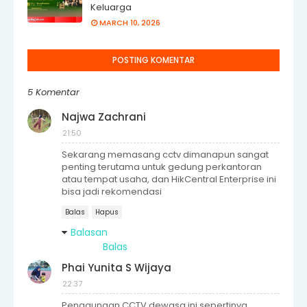
Keluarga
MARCH 10, 2026
POSTING KOMENTAR
5 Komentar
Najwa Zachrani
21:50
Sekarang memasang cctv dimanapun sangat
penting terutama untuk gedung perkantoran
atau tempat usaha, dan HikCentral Enterprise ini
bisa jadi rekomendasi
Balas
Hapus
Balasan
Balas
Phai Yunita S Wijaya
22:37
Penggunaan CCTV dewasa ini sepertinya