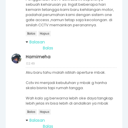
sebuah keharusan ya. Ingat beberapa hari
kemarin tetangga kami baru kehilangan motor,
padahal perumahan kami dengan sistem one
gate access ,namun tetap saja kecolongan. di
sinilah CCTV memainkan peranannya.
Balas
Hapus
Balasan
Balas
Hamimeha
02:49
Aku baru tahu malah istilah aperture mbak.
Cctv ini menjadi kebutuhan y mbak g hanha
skala bisnis tapi rumah tangga.
Wah kalo yg berwarna lebih oke daya tangkap
lebih jelas ini bisa lebih di andalkan ya mbak
Balas
Hapus
Balasan
Balas