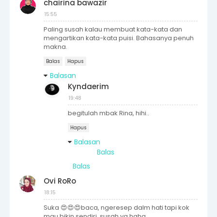
chairina bawazir
15:55
Paling susah kalau membuat kata-kata dan
mengartikan kata-kata puisi. Bahasanya penuh
makna.
Balas
Hapus
Balasan
Kyndaerim
19:48
begitulah mbak Rina, hihi..
Hapus
Balasan
Balas
Balas
Ovi RoRo
18:15
Suka 😍😍😍baca, ngeresep dalm hati tapi kok
mau bikin sendiri, susah ya haha