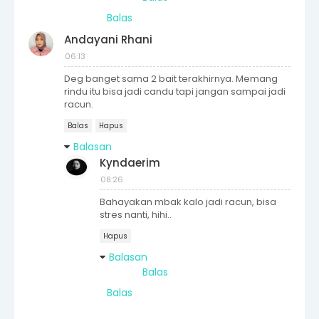
Balas
Andayani Rhani
06:13
Deg banget sama 2 bait terakhirnya. Memang
rindu itu bisa jadi candu tapi jangan sampai jadi
racun.
Balas
Hapus
Balasan
Kyndaerim
08:26
Bahayakan mbak kalo jadi racun, bisa
stres nanti, hihi..
Hapus
Balasan
Balas
Balas