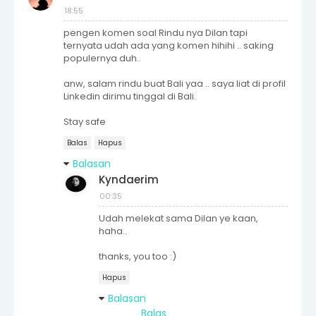
18:55
pengen komen soal Rindu nya Dilan tapi
ternyata udah ada yang komen hihihi .. saking
populernya duh..
anw, salam rindu buat Bali yaa .. saya liat di profil
Linkedin dirimu tinggal di Bali.
Stay safe
Balas
Hapus
Balasan
Kyndaerim
00:35
Udah melekat sama Dilan ye kaan,
haha..
thanks, you too :)
Hapus
Balasan
Balas