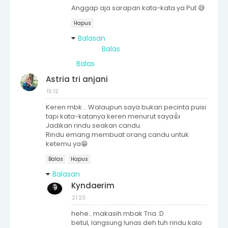
Anggap aja sarapan kata-kata ya Put 😅
Hapus
Balasan
Balas
Balas
Astria tri anjani
15:12
Keren mbk... Walaupun saya bukan pecinta puisi
tapi kata-katanya keren menurut saya👍
Jadikan rindu seakan candu.
Rindu emang membuat orang candu untuk
ketemu ya😁
Balas
Hapus
Balasan
Kyndaerim
21:23
hehe.. makasih mbak Tria :D
betul, langsung lunas deh tuh rindu kalo