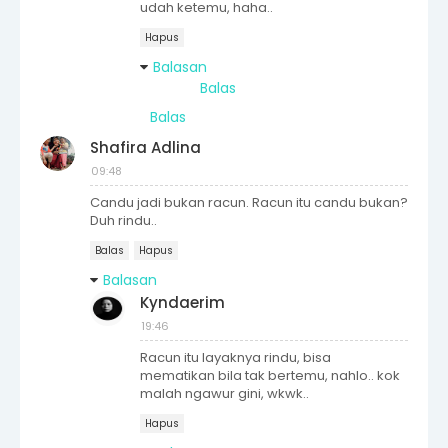
udah ketemu, haha..
Hapus
Balasan
Balas
Balas
Shafira Adlina
09:48
Candu jadi bukan racun. Racun itu candu bukan?
Duh rindu..
Balas
Hapus
Balasan
Kyndaerim
19:46
Racun itu layaknya rindu, bisa
mematikan bila tak bertemu, nahlo.. kok
malah ngawur gini, wkwk..
Hapus