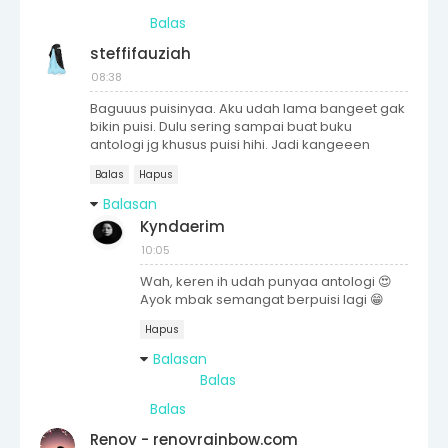
Balas
steffifauziah
08:38
Baguuus puisinyaa. Aku udah lama bangeet gak
bikin puisi. Dulu sering sampai buat buku
antologi jg khusus puisi hihi. Jadi kangeeen
Balas
Hapus
Balasan
Kyndaerim
10:05
Wah, keren ih udah punyaa antologi 😍
Ayok mbak semangat berpuisi lagi 😁
Hapus
Balasan
Balas
Balas
Renov - renovrainbow.com