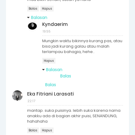
Balas
Hapus
Balasan
Kyndaerim
19:55
Mungkin waktu bikinnya kurang pas, atau
bisa jadi kurang galau atau malah
terlampau bahagia, hehe..
Hapus
Balasan
Balas
Balas
Eka Fitriani Larasati
22:17
mantap. suka puisinya. lebih suka karena nama
anakku ada di bagian akhir puisi, SENANDUNG,
hahahaha
Balas
Hapus