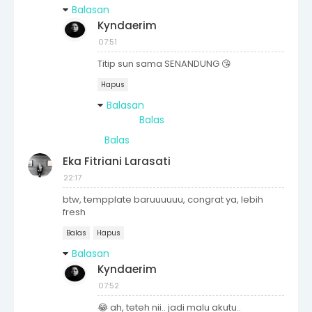
Balasan
Kyndaerim
07:51
Titip sun sama SENANDUNG 😘
Hapus
Balasan
Balas
Balas
Eka Fitriani Larasati
22:17
btw, tempplate baruuuuuu, congrat ya, lebih
fresh
Balas
Hapus
Balasan
Kyndaerim
07:52
😂 ah, teteh nii.. jadi malu akutu..