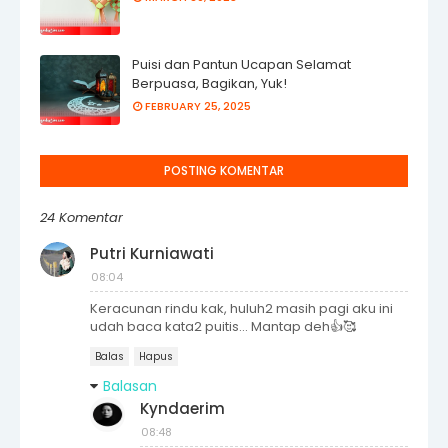
Puisi dan Pantun Ucapan Selamat
Berpuasa, Bagikan, Yuk!
FEBRUARY 25, 2025
POSTING KOMENTAR
24 Komentar
Putri Kurniawati
08:04
Keracunan rindu kak, huluh2 masih pagi aku ini
udah baca kata2 puitis... Mantap deh👍🥰
Balas
Hapus
Balasan
Kyndaerim
08:48