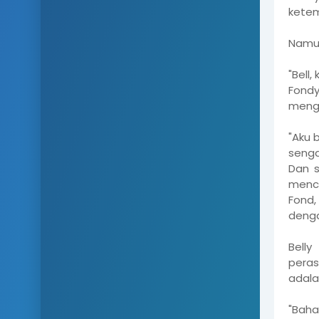
ketem
Namun
"Bell
Fondy
menge
"Aku 
senga
Dan s
menco
Fond,
denga
Bell
peras
adala
"Baha