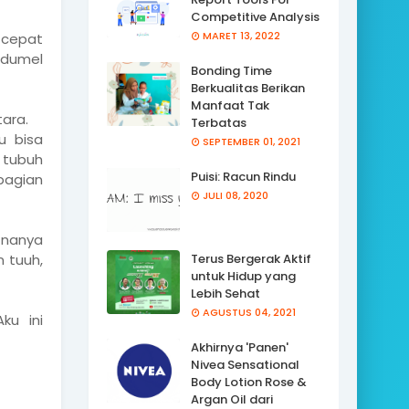
Competitive Analysis
MARET 13, 2022
 cepat
edumel
Bonding Time
Berkualitas Berikan
Manfaat Tak
ara.
Terbatas
u bisa
SEPTEMBER 01, 2021
 tubuh
Puisi: Racun Rindu
bagian
JULI 08, 2020
 nanya
n tuuh,
Terus Bergerak Aktif
untuk Hidup yang
Lebih Sehat
AGUSTUS 04, 2021
ku ini
Akhirnya 'Panen'
Nivea Sensational
Body Lotion Rose &
Argan Oil dari