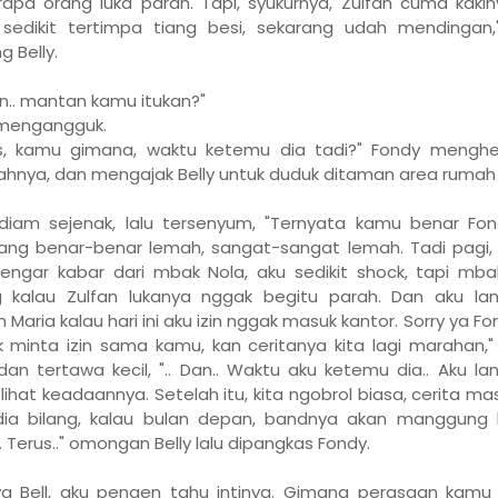
apa orang luka parah. Tapi, syukurnya, Zulfan cuma kakin
sedikit tertimpa tiang besi, sekarang udah mendingan,"
g Belly.
an.. mantan kamu itukan?"
 mengangguk.
s, kamu gimana, waktu ketemu dia tadi?" Fondy menghe
ahnya, dan mengajak Belly untuk duduk ditaman area rumah 
 diam sejenak, lalu tersenyum, "Ternyata kamu benar Fon
g benar-benar lemah, sangat-sangat lemah. Tadi pagi,
engar kabar dari mbak Nola, aku sedikit shock, tapi mba
g kalau Zulfan lukanya nggak begitu parah. Dan aku la
 Maria kalau hari ini aku izin nggak masuk kantor. Sorry ya Fo
 minta izin sama kamu, kan ceritanya kita lagi marahan," 
 dan tertawa kecil, ".. Dan.. Waktu aku ketemu dia.. Aku l
 lihat keadaannya. Setelah itu, kita ngobrol biasa, cerita mas
ia bilang, kalau bulan depan, bandnya akan manggung ke
. Terus.." omongan Belly lalu dipangkas Fondy.
nya Bell, aku pengen tahu intinya. Gimana perasaan kamu