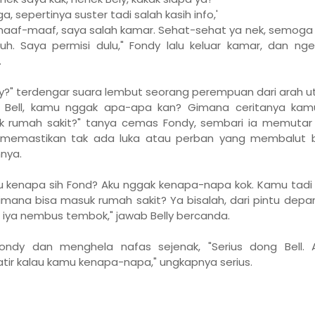
a, sepertinya suster tadi salah kasih info,'
maaf-maaf, saya salah kamar. Sehat-sehat ya nek, semoga
h. Saya permisi dulu," Fondy lalu keluar kamar, dan ng
.
y?" terdengar suara lembut seorang perempuan dari arah ut
y! Bell, kamu nggak apa-apa kan? Gimana ceritanya kam
 rumah sakit?" tanya cemas Fondy, sembari ia memutar
, memastikan tak ada luka atau perban yang membalut 
nya.
 kenapa sih Fond? Aku nggak kenapa-napa kok. Kamu tadi
imana bisa masuk rumah sakit? Ya bisalah, dari pintu depa
iya nembus tembok," jawab Belly bercanda.
 Fondy dan menghela nafas sejenak, "Serius dong Bell. A
tir kalau kamu kenapa-napa," ungkapnya serius.