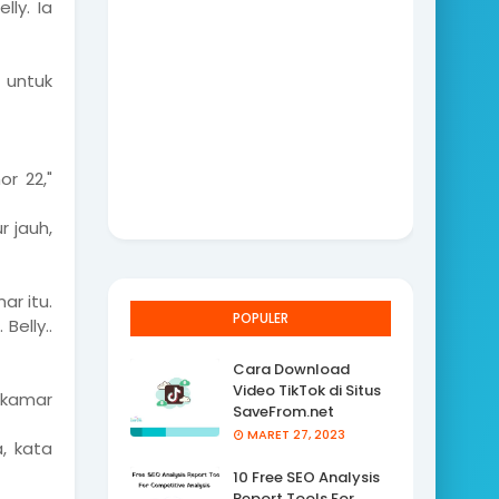
ly. Ia
 untuk
r 22,"
r jauh,
ar itu.
POPULER
Belly..
Cara Download
Video TikTok di Situs
 kamar
SaveFrom.net
MARET 27, 2023
, kata
10 Free SEO Analysis
Report Tools For