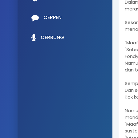
Dalam
meras
CERPEN
Sesam
menan
CERBUNG
"Maaf
"Sebe
Fondy
Namun
dan t
Sempa
Dan s
Kok ko
Namun
mandi
"Maaf
suster
"Ini n