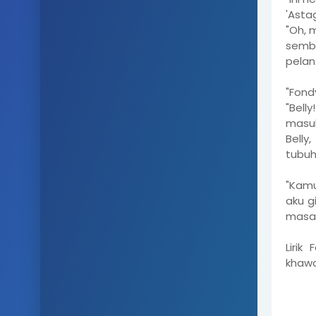
'Astag
"Oh, 
sembu
pelan
"Fond
"Bell
masuk
Belly
tubuh
"Kamu
aku g
masa 
Lirik
khawa