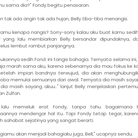
u sama dia?" Fondy begitu penasaran.
 tak ada angin tak ada hujan, Belly tiba-tiba menangis.
, kamu kenapa nangis? Sorry-sorry kalau aku buat kamu sedih
 yang lalu membiarkan Belly bersandar dipundaknya, da
lus lembut rambut panjangnya.
bukannya sedih Fond. Ini tangis bahagia. Ternyata selama ini,
ja marah sama aku, karena sebenarnya dia mau fokus ke kar
etelah impian bandnya terwujud, dia akan menghubungiku
ba memulai semuanya dari awal. Ternyata dia masih saya
 dia masih sayang akuu.." lanjut Belly menjelaskan pertem
n Zulfan.
y lalu memeluk erat Fondy, tanpa tahu bagaimana 
aannya mendengar hal itu. Tapi Fondy tetap tegar, karena
h sahabat sejatinya yang sangat berarti.
giamu akan menjadi bahagiaku juga, Bell," ucapnya sendu.