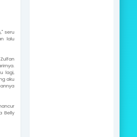
," seru
n lalu
 Zulfan
irnya.
 lagi,
ng aku
uannya
hancur
 Belly