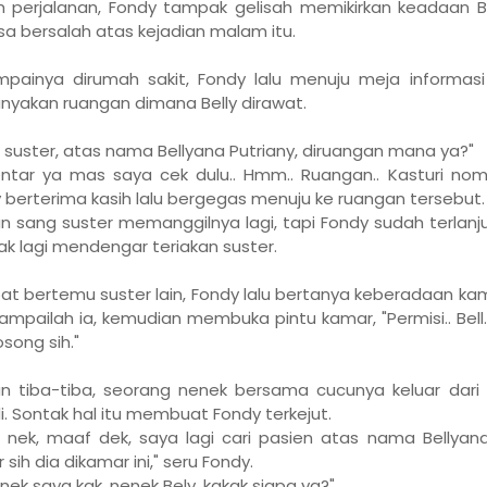
 perjalanan, Fondy tampak gelisah memikirkan keadaan Bel
a bersalah atas kejadian malam itu.
painya dirumah sakit, Fondy lalu menuju meja informasi
yakan ruangan dimana Belly dirawat.
 suster, atas nama Bellyana Putriany, diruangan mana ya?"
ntar ya mas saya cek dulu.. Hmm.. Ruangan.. Kasturi nomo
 berterima kasih lalu bergegas menuju ke ruangan tersebut.
 sang suster memanggilnya lagi, tapi Fondy sudah terlanju
ak lagi mendengar teriakan suster.
t bertemu suster lain, Fondy lalu bertanya keberadaan kam
ampailah ia, kemudian membuka pintu kamar, "Permisi.. Bell.. 
song sih."
 tiba-tiba, seorang nenek bersama cucunya keluar dari
. Sontak hal itu membuat Fondy terkejut.
 nek, maaf dek, saya lagi cari pasien atas nama Bellyana
 sih dia dikamar ini," seru Fondy.
enek saya kak, nenek Bely, kakak siapa ya?"