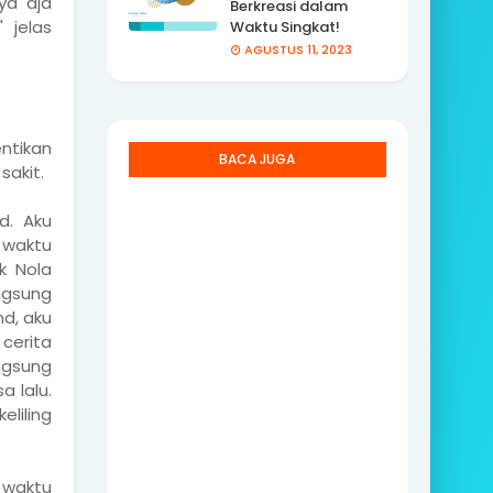
ya aja
Berkreasi dalam
 jelas
Waktu Singkat!
AGUSTUS 11, 2023
ntikan
BACA JUGA
sakit.
d. Aku
 waktu
k Nola
ngsung
nd, aku
cerita
angsung
a lalu.
liling
 waktu