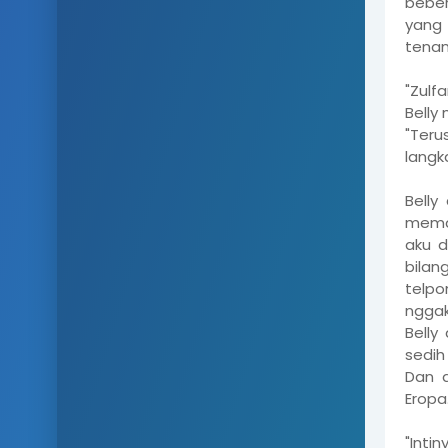
beber
yang 
tenan
"Zulf
Belly
"Teru
langk
Belly
meman
aku d
bilan
telpon
nggak
Belly
sedih
Dan d
Eropa
"Inti