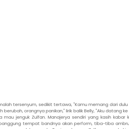
 malah tersenyum, sedikit tertawa, "Kamu memang dari dulu
 berubah, orangnya panikan," lirik balik Belly, "Aku datang ke s
a mau jenguk Zulfan. Manajerya sendiri yang kasih kabar k
 panggung tempat bandnya akan perform, tiba-tiba ambru