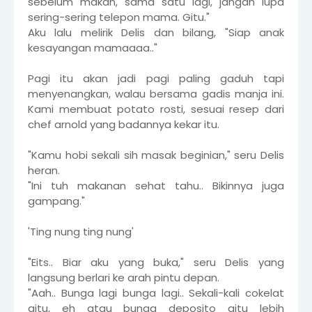
sebelum makan, sama satu lagi, jangan lupa
sering-sering telepon mama. Gitu."
Aku lalu melirik Delis dan bilang, "Siap anak
kesayangan mamaaaa.."
Pagi itu akan jadi pagi paling gaduh tapi
menyenangkan, walau bersama gadis manja ini.
Kami membuat potato rosti, sesuai resep dari
chef arnold yang badannya kekar itu.
"Kamu hobi sekali sih masak beginian," seru Delis
heran.
"Ini tuh makanan sehat tahu.. Bikinnya juga
gampang."
'Ting nung ting nung'
"Eits.. Biar aku yang buka," seru Delis yang
langsung berlari ke arah pintu depan.
"Aah.. Bunga lagi bunga lagi.. Sekali-kali cokelat
gitu, eh atau bunga deposito gitu lebih