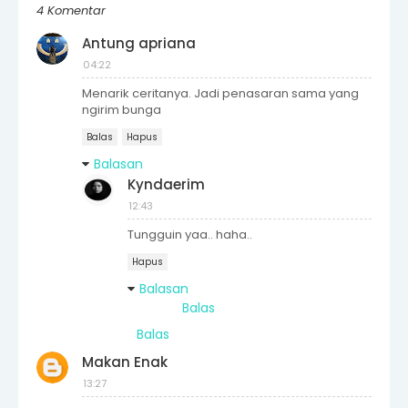
4 Komentar
Antung apriana
04:22
Menarik ceritanya. Jadi penasaran sama yang
ngirim bunga
Balas
Hapus
Balasan
Kyndaerim
12:43
Tungguin yaa.. haha..
Hapus
Balasan
Balas
Balas
Makan Enak
13:27