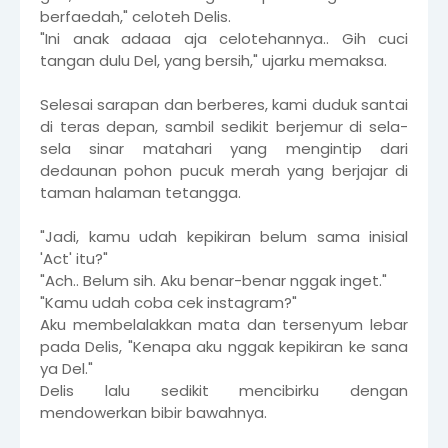
berfaedah," celoteh Delis.
"Ini anak adaaa aja celotehannya.. Gih cuci
tangan dulu Del, yang bersih," ujarku memaksa.
Selesai sarapan dan berberes, kami duduk santai
di teras depan, sambil sedikit berjemur di sela-
sela sinar matahari yang mengintip dari
dedaunan pohon pucuk merah yang berjajar di
taman halaman tetangga.
"Jadi, kamu udah kepikiran belum sama inisial
'Act' itu?"
"Ach.. Belum sih. Aku benar-benar nggak inget."
"Kamu udah coba cek instagram?"
Aku membelalakkan mata dan tersenyum lebar
pada Delis, "Kenapa aku nggak kepikiran ke sana
ya Del."
Delis lalu sedikit mencibirku dengan
mendowerkan bibir bawahnya.