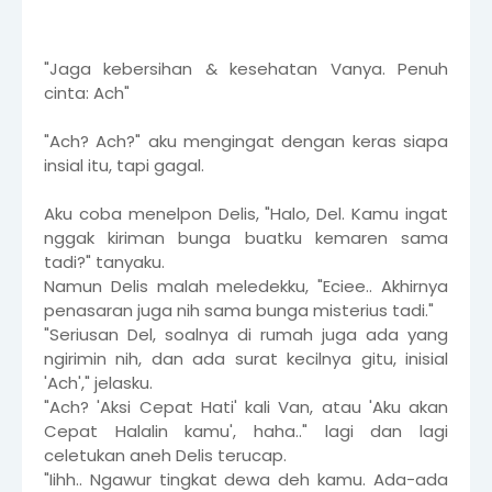
"Jaga kebersihan & kesehatan Vanya. Penuh
cinta: Ach"
"Ach? Ach?" aku mengingat dengan keras siapa
insial itu, tapi gagal.
Aku coba menelpon Delis, "Halo, Del. Kamu ingat
nggak kiriman bunga buatku kemaren sama
tadi?" tanyaku.
Namun Delis malah meledekku, "Eciee.. Akhirnya
penasaran juga nih sama bunga misterius tadi."
"Seriusan Del, soalnya di rumah juga ada yang
ngirimin nih, dan ada surat kecilnya gitu, inisial
'Ach'," jelasku.
"Ach? 'Aksi Cepat Hati' kali Van, atau 'Aku akan
Cepat Halalin kamu', haha.." lagi dan lagi
celetukan aneh Delis terucap.
"Iihh.. Ngawur tingkat dewa deh kamu. Ada-ada