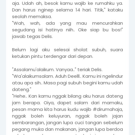
aja. Udah ah, besok kamu wajib ke rumahku ya.
Dan harus nginep selama 14 hari. Titik," kataku
seolah memaksa.
"Wah, wah, ada yang mau mencurahkan
segudang isi hatinya niih.. Oke siap bu bos!"
jawab tegas Delis.
Belum lagi aku selesai sholat subuh, suara
ketukan pintu terdengar dari depan.
"Assalamu'alaikum. Vanyaa.." teriak Delis.
"Wa'alaikumsalam. Aduh Deelll.. Kamu ini ngelindur
atau apa sih.. Masa pagi subuh begini kamu udah
dateng."
"Hehe.. Kan kamu nggak bilang aku harus dateng
jam berapa. Oiya, dapet salam dari mamaku,
pesan mama kita harus kudu wajib #dirumahaja,
nggak boleh keluyuran, nggak boleh jajan
sembarangan, jangan lupa cuci tangan sebelum
pegang muka dan makanan, jangan lupa berdoa