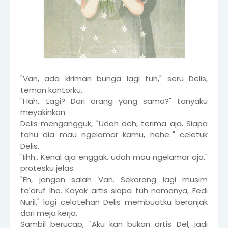
"Van, ada kiriman bunga lagi tuh," seru Delis,
teman kantorku.
"Hah.. Lagi? Dari orang yang sama?" tanyaku
meyakinkan.
Delis mengangguk, "Udah deh, terima aja. Siapa
tahu dia mau ngelamar kamu, hehe.." celetuk
Delis.
"Iihh.. Kenal aja enggak, udah mau ngelamar aja,"
protesku jelas.
"Eh, jangan salah Van. Sekarang lagi musim
ta'aruf lho. Kayak artis siapa tuh namanya, Fedi
Nuril," lagi celotehan Delis membuatku beranjak
dari meja kerja.
Sambil berucap, "Aku kan bukan artis Del, jadi