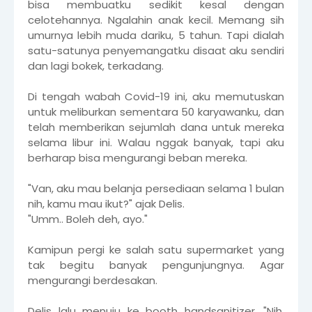
bisa membuatku sedikit kesal dengan
celotehannya. Ngalahin anak kecil. Memang sih
umurnya lebih muda dariku, 5 tahun. Tapi dialah
satu-satunya penyemangatku disaat aku sendiri
dan lagi bokek, terkadang.
Di tengah wabah Covid-19 ini, aku memutuskan
untuk meliburkan sementara 50 karyawanku, dan
telah memberikan sejumlah dana untuk mereka
selama libur ini. Walau nggak banyak, tapi aku
berharap bisa mengurangi beban mereka.
"Van, aku mau belanja persediaan selama 1 bulan
nih, kamu mau ikut?" ajak Delis.
"Umm.. Boleh deh, ayo."
Kamipun pergi ke salah satu supermarket yang
tak begitu banyak pengunjungnya. Agar
mengurangi berdesakan.
Delis lalu menuju ke booth handsanitizer, "Nih,