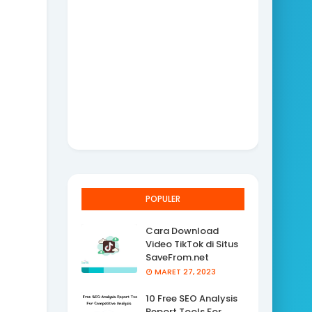
POPULER
Cara Download
Video TikTok di Situs
SaveFrom.net
MARET 27, 2023
10 Free SEO Analysis
Report Tools For