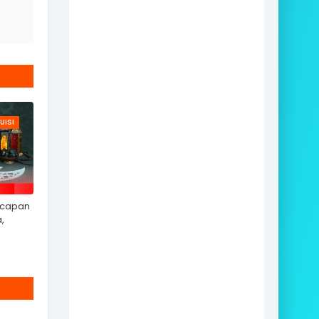
UISI
Ucapan
,