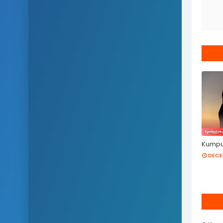
Kumpul
DECE