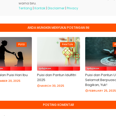
warna biru.
Tentang
|
Kontak
|
Disclaimer
|
Privacy
ANDA MUNGKIN MENYUKAI POSTINGAN INI
PUISI
PANTUN
P
an Puisi Hari Ibu
Puisi dan Pantun Idulfitri
Puisi dan Pantun 
2025
Selamat Berpuasa
MBER 20, 2025
Bagikan, Yuk!
MARCH 30, 2025
FEBRUARY 25, 2025
POSTING KOMENTAR