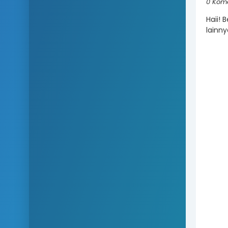
0 Kom
Haii! 
lainny