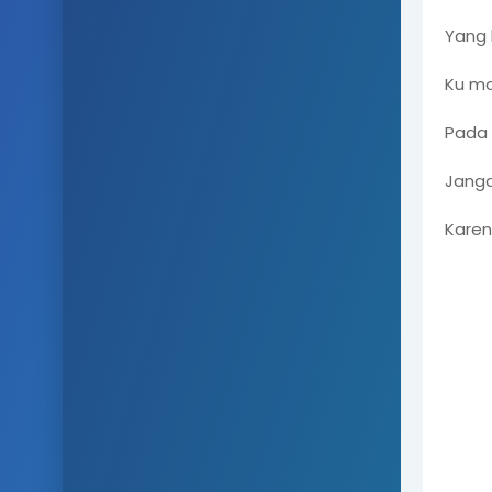
Yang 
Ku mo
Pada 
Janga
Karen