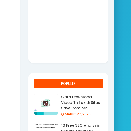
POPULER
Cara Download
Video TikTok di Situs
SaveFrom.net
MARET 27, 2023
10 Free SEO Analysis
Report Tools For