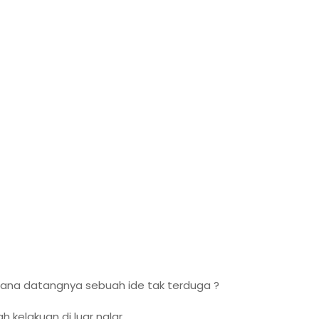
ana datangnya sebuah ide tak terduga ?
h kelakuan di luar nalar