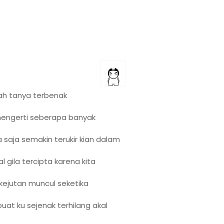
h tanya terbenak
engerti seberapa banyak
 saja semakin terukir kian dalam
l gila tercipta karena kita
kejutan muncul seketika
at ku sejenak terhilang akal