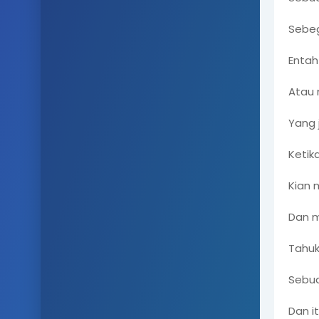
Sebeg
Entah
Atau 
Yang 
Ketik
Kian 
Dan 
Tahuk
Sebua
Dan i