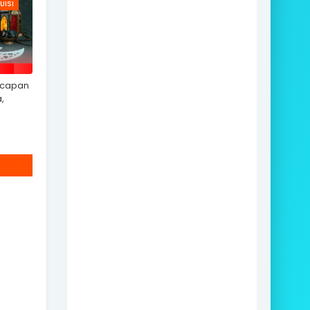
UISI
Ucapan
,