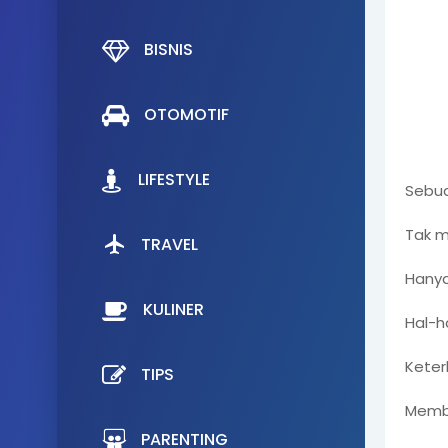
BISNIS
OTOMOTIF
LIFESTYLE
Sebua
Tak m
TRAVEL
Hanya
KULINER
Hal-ha
Keter
TIPS
Membu
PARENTING