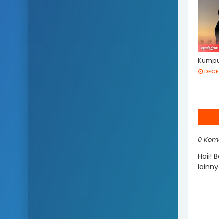
Kumpul
DECE
0 Kom
Haii! 
lainny