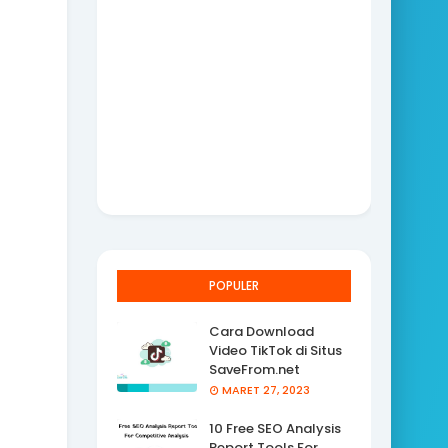
POPULER
Cara Download
Video TikTok di Situs
SaveFrom.net
MARET 27, 2023
10 Free SEO Analysis
Report Tools For