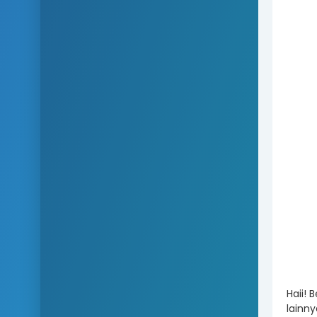
Haii! 
lainny