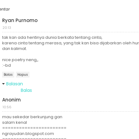
entar
Ryan Purnomo
20:13
tak kan ada hentinya dunia berkata tentang cinta,
karena cinta tentang merasa, yang tak kan bisa dijabarkan oleh hur
dan kalimat.
nice poetry neng,,
:-bd
Balas
Hapus
Balasan
Balas
Anonim
10:56
mau sekedar berkunjung gan
salam kenal
=======================
ngrayudan.blogspot.com