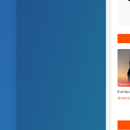
Kumpul
DECE