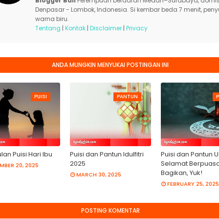
Blogger Bali
Perempuan berdarah Medan–Surabaya, domisi
Denpasar - Lombok, Indonesia. Si kembar beda 7 menit, pen
warna biru.
Tentang
|
Kontak
|
Disclaimer
|
Privacy
ANDA MUNGKIN MENYUKAI POSTINGAN INI
PUISI
PANTUN
P
an Puisi Hari Ibu
Puisi dan Pantun Idulfitri
Puisi dan Pantun 
2025
Selamat Berpuasa
MBER 20, 2025
Bagikan, Yuk!
MARCH 30, 2025
FEBRUARY 25, 2025
POSTING KOMENTAR