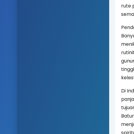
rute 
sema
Penda
Banya
menik
rutini
gunun
tingg
keles
Di In
panja
tujua
Batur
menja
spirit