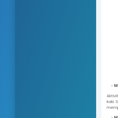
M
Aktiv
kaki.
mempe
M