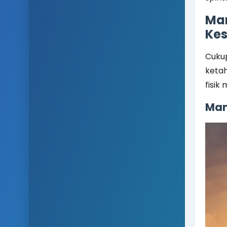
Man
Kes
Cukup
ketah
fisik
Man