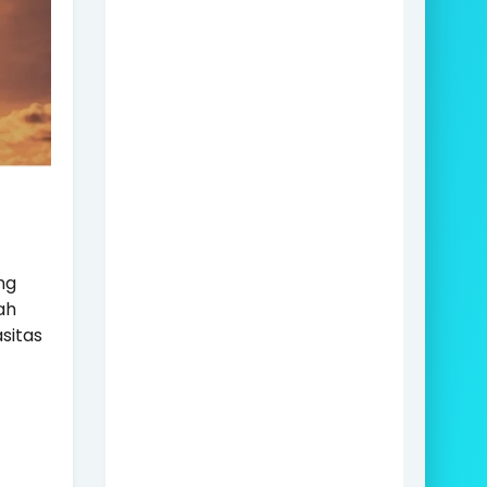
ng
ah
sitas