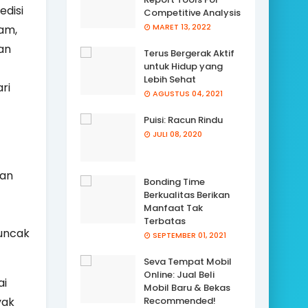
edisi
Competitive Analysis
MARET 13, 2022
am,
an
Terus Bergerak Aktif
untuk Hidup yang
Lebih Sehat
ri
AGUSTUS 04, 2021
Puisi: Racun Rindu
JULI 08, 2020
kan
Bonding Time
Berkualitas Berikan
Manfaat Tak
Terbatas
uncak
SEPTEMBER 01, 2021
Seva Tempat Mobil
Online: Jual Beli
ai
Mobil Baru & Bekas
yak
Recommended!