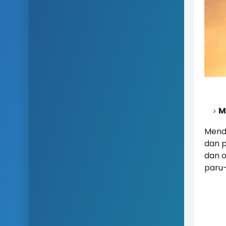
M
Mend
dan 
dan o
paru-