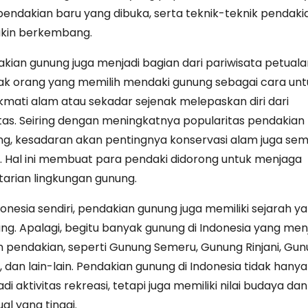
pendakian baru yang dibuka, serta teknik-teknik pendaki
kin berkembang.
kian gunung juga menjadi bagian dari pariwisata petuala
k orang yang memilih mendaki gunung sebagai cara unt
mati alam atau sekadar sejenak melepaskan diri dari
tas.
Seiring dengan meningkatnya popularitas pendakian
g, kesadaran akan pentingnya konservasi alam juga sem
i. Hal ini membuat para pendaki didorong untuk menjaga
tarian lingkungan gunung.
donesia sendiri, pendakian gunung juga memiliki sejarah y
ng. Apalagi, begitu banyak gunung di Indonesia yang men
n pendakian, seperti Gunung Semeru, Gunung Rinjani, Gu
, dan lain-lain. Pendakian gunung di Indonesia tidak hanya
di aktivitas rekreasi, tetapi juga memiliki nilai budaya dan
ual yang tinggi.