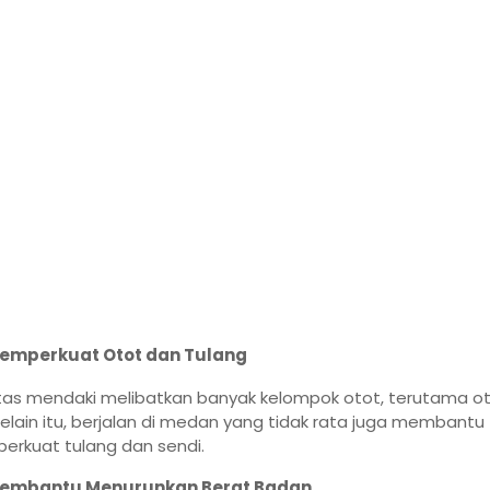
emperkuat Otot dan Tulang
itas mendaki melibatkan banyak kelompok otot, terutama o
 Selain itu, berjalan di medan yang tidak rata juga membantu
rkuat tulang dan sendi.
embantu Menurunkan Berat Badan