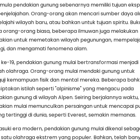
mula pendakian gunung sebenarnya memiliki tujuan e
ksp
enjelajahan. O
rang-orang akan mencari sumber daya al
lajahi wilayah baru, atau bahkan untuk tujuan spiritu. Buk
a orang-orang biasa, beberapa
ilmuwan juga melakukan
akian untuk memetakan wilayah pegunungan, mempelaja
ogi, dan mengamati fenomena alam.
ke-19, p
endakian gunung mulai bertransformasi menjadi
h olahraga. Orang-orang mulai mendaki gunung untuk
uji kemampuan fisik dan mental mereka. Beberapa bah
iptakan
istilah seperti "alpinisme" yang mengacu pada
kian gunung di wilayah Alpen. Seiring berjalannya waktu,
akian mulai memunculkan p
ersaingan untuk mencapai p
g tertinggi di dunia, seperti Everest, semakin memanas.
uki era modern, pendakian gunung mulai dikenal sebag
 satu olahraga ekstrem
yang populer. Bahkan, telah ban