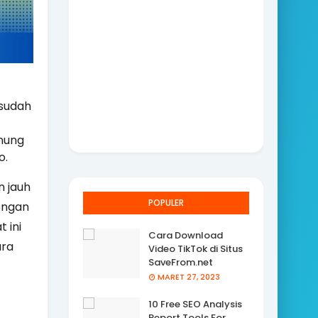
 sudah
nung
o.
n jauh
POPULER
engan
 ini
Cara Download
ara
Video TikTok di Situs
SaveFrom.net
MARET 27, 2023
10 Free SEO Analysis
Report Tools For