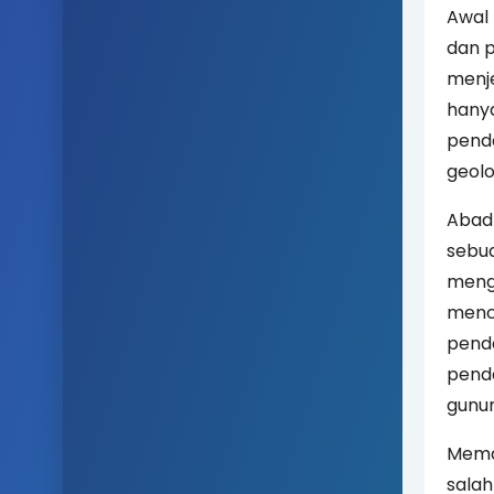
Awal 
dan p
menje
hany
pend
geol
Abad 
sebua
meng
menc
penda
pend
gunun
Memas
salah