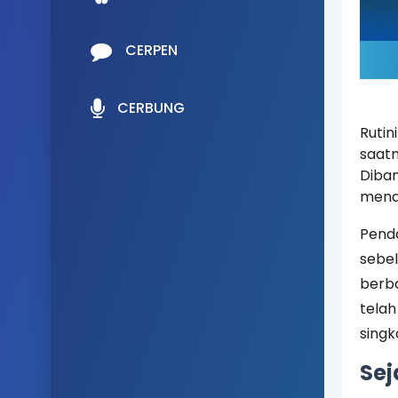
CERPEN
CERBUNG
Rutin
saatn
Diban
menaw
Penda
sebe
berba
telah
singk
Sej