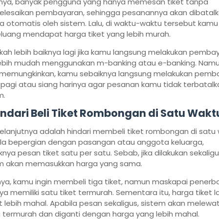
nya, banyak pengguna yang hanya memesan tiket tanpa
lesaikan pembayaran, sehingga pesanannya akan dibatal
a otomatis oleh sistem. Lalu, di waktu-waktu tersebut kamu
luang mendapat harga tiket yang lebih murah.
kah lebih baiknya lagi jika kamu langsung melakukan pembay
ebih mudah menggunakan m-banking atau e-banking. Namun,
 memungkinkan, kamu sebaiknya langsung melakukan pemb
pagi atau siang harinya agar pesanan kamu tidak terbatalk
m.
Hindari Beli Tiket Rombongan di Satu Wakt
selanjutnya adalah hindari membeli tiket rombongan di satu 
la bepergian dengan pasangan atau anggota keluarga,
knya pesan tiket satu per satu. Sebab, jika dilakukan sekaligu
m akan memasukkan harga yang sama.
nya, kamu ingin membeli tiga tiket, namun maskapai pener
ya memiliki satu tiket termurah. Sementara itu, harga tiket l
it lebih mahal. Apabila pesan sekaligus, sistem akan melewa
 termurah dan diganti dengan harga yang lebih mahal.