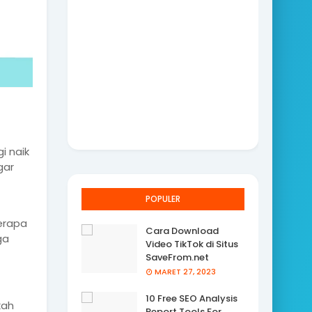
i naik
gar
POPULER
berapa
Cara Download
ga
Video TikTok di Situs
SaveFrom.net
MARET 27, 2023
10 Free SEO Analysis
kah
Report Tools For