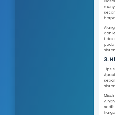
Biasa
menye
secar
berpe
Alang
dan l
tidak
pada 
siste
3. 
Tips 
Apabi
sebai
siste
Misal
A han
sedik
harga