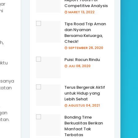
gar
Competitive Analysis
ni
MARET 13, 2022
Tips Road Trip Aman
dan Nyaman
Bersama Keluarga,
Check!
h,
SEPTEMBER 28, 2020
Puisi: Racun Rindu
ktu
JULI 08, 2020
iasanya
gkatan
Terus Bergerak Aktif
untuk Hidup yang
Lebih Sehat
n
AGUSTUS 04, 2021
gan
Bonding Time
tan.
Berkualitas Berikan
Manfaat Tak
Terbatas