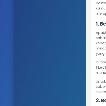
baikny
kamu 
merup
1. B
Apabi
sebai
keber
mingg
yang 
Ini t
tiket
mende
Untuk
sebel
inter
2. 