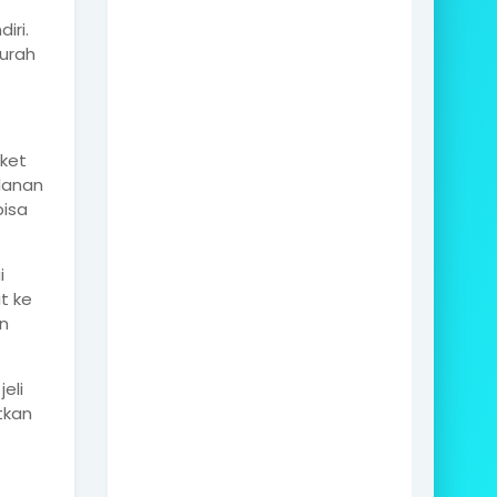
iri.
urah
iket
lanan
bisa
i
t ke
n
eli
tkan