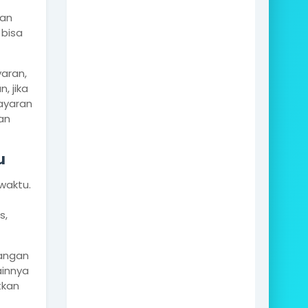
kan
 bisa
aran,
 jika
ayaran
an
u
waktu.
s,
bangan
ainnya
tkan