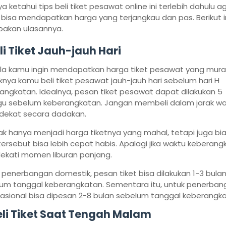
a ketahui tips beli tiket pesawat online ini terlebih dahulu a
bisa mendapatkan harga yang terjangkau dan pas. Berikut i
akan ulasannya.
eli Tiket Jauh-jauh Hari
la kamu ingin mendapatkan harga tiket pesawat yang mura
knya kamu beli tiket pesawat jauh-jauh hari sebelum hari H
angkatan. Idealnya, pesan tiket pesawat dapat dilakukan 5
u sebelum keberangkatan. Jangan membeli dalam jarak wa
dekat secara dadakan.
idak hanya menjadi harga tiketnya yang mahal, tetapi juga b
 tersebut bisa lebih cepat habis. Apalagi jika waktu keberan
kati momen liburan panjang.
 penerbangan domestik, pesan tiket bisa dilakukan 1-3 bula
um tanggal keberangkatan. Sementara itu, untuk penerban
nasional bisa dipesan 2-8 bulan sebelum tanggal keberangka
Beli Tiket Saat Tengah Malam