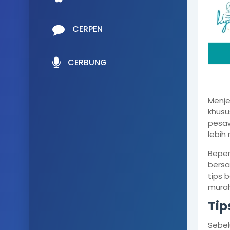
CERPEN
CERBUNG
Menje
khusu
pesaw
lebih
Beper
bersa
tips 
murah
Tip
Sebe