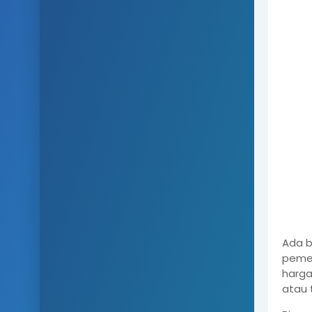
Ada b
pemes
harga
atau 