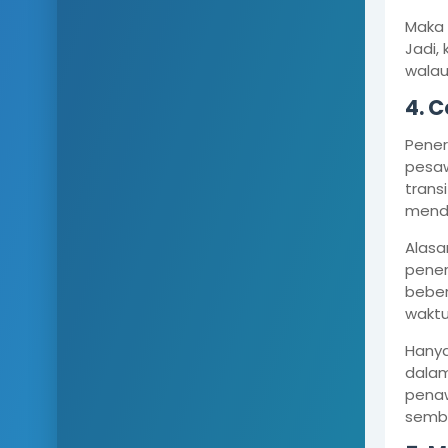
Maka 
Jadi,
walau
4. 
Pener
pesaw
trans
menda
Alasa
pener
bebe
waktu
Hanya
dalam
penaw
semba