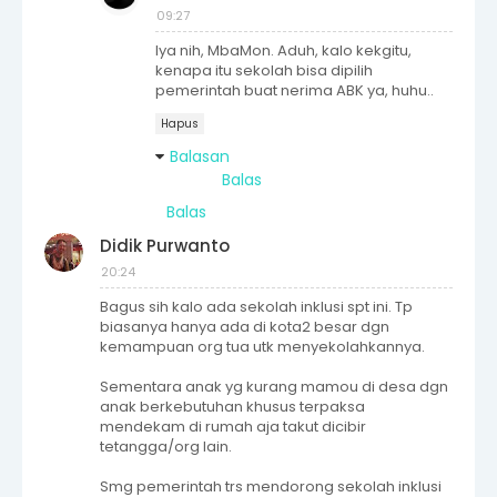
09:27
Iya nih, MbaMon. Aduh, kalo kekgitu,
kenapa itu sekolah bisa dipilih
pemerintah buat nerima ABK ya, huhu..
Hapus
Balasan
Balas
Balas
Didik Purwanto
20:24
Bagus sih kalo ada sekolah inklusi spt ini. Tp
biasanya hanya ada di kota2 besar dgn
kemampuan org tua utk menyekolahkannya.
Sementara anak yg kurang mamou di desa dgn
anak berkebutuhan khusus terpaksa
mendekam di rumah aja takut dicibir
tetangga/org lain.
Smg pemerintah trs mendorong sekolah inklusi