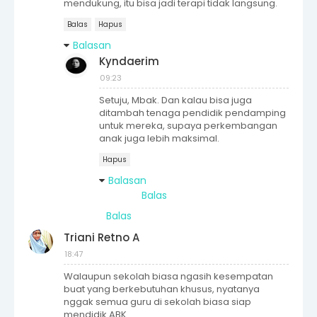
mendukung, itu bisa jadi terapi tidak langsung.
Balas
Hapus
Balasan
Kyndaerim
09:23
Setuju, Mbak. Dan kalau bisa juga
ditambah tenaga pendidik pendamping
untuk mereka, supaya perkembangan
anak juga lebih maksimal.
Hapus
Balasan
Balas
Balas
Triani Retno A
18:47
Walaupun sekolah biasa ngasih kesempatan
buat yang berkebutuhan khusus, nyatanya
nggak semua guru di sekolah biasa siap
mendidik ABK.