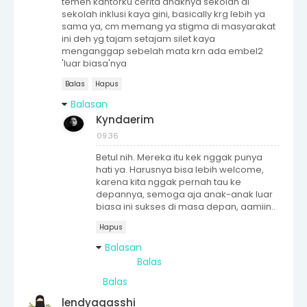
temen kantorku cerita anaknya sekolah di
sekolah inklusi kaya gini, basically krg lebih ya
sama ya, cm memang ya stigma di masyarakat
ini deh yg tajam setajam silet kaya
menganggap sebelah mata krn ada embel2
'luar biasa'nya
Balas
Hapus
Balasan
Kyndaerim
09:36
Betul nih. Mereka itu kek nggak punya
hati ya. Harusnya bisa lebih welcome,
karena kita nggak pernah tau ke
depannya, semoga aja anak-anak luar
biasa ini sukses di masa depan, aamiin..
Hapus
Balasan
Balas
Balas
lendyagasshi