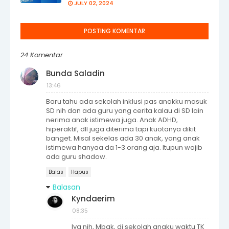
JULY 02, 2024
POSTING KOMENTAR
24 Komentar
Bunda Saladin
13:46
Baru tahu ada sekolah inklusi pas anakku masuk
SD nih dan ada guru yang cerita kalau di SD lain
nerima anak istimewa juga. Anak ADHD,
hiperaktif, dll juga diterima tapi kuotanya dikit
banget. Misal sekelas ada 30 anak, yang anak
istimewa hanyaa da 1-3 orang aja. Itupun wajib
ada guru shadow.
Balas
Hapus
Balasan
Kyndaerim
08:35
Iya nih, Mbak, di sekolah anaku waktu TK