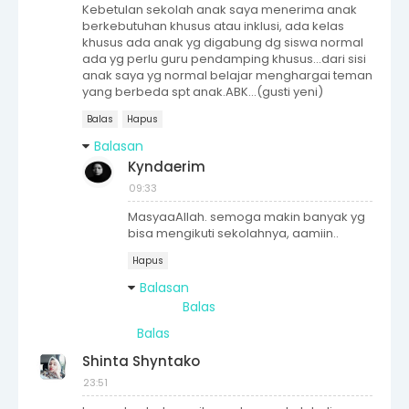
Kebetulan sekolah anak saya menerima anak
berkebutuhan khusus atau inklusi, ada kelas
khusus ada anak yg digabung dg siswa normal
ada yg perlu guru pendamping khusus...dari sisi
anak saya yg normal belajar menghargai teman
yang berbeda spt anak.ABK...(gusti yeni)
Balas
Hapus
Balasan
Kyndaerim
09:33
MasyaaAllah. semoga makin banyak yg
bisa mengikuti sekolahnya, aamiin..
Hapus
Balasan
Balas
Balas
Shinta Shyntako
23:51