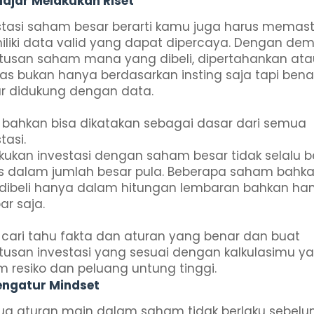
elajar Melakukan Riset
stasi saham besar berarti kamu juga harus memast
liki data valid yang dapat dipercaya. Dengan dem
tusan saham mana yang dibeli, dipertahankan ata
pas bukan hanya berdasarkan insting saja tapi bena
r didukung dengan data.
t bahkan bisa dikatakan sebagai dasar dari semua
tasi.
kukan investasi dengan saham besar tidak selalu be
s dalam jumlah besar pula. Beberapa saham bahk
 dibeli hanya dalam hitungan lembaran bahkan han
ar saja.
, cari tahu fakta dan aturan yang benar dan buat
tusan investasi yang sesuai dengan kalkulasimu y
m resiko dan peluang untung tinggi.
engatur Mindset
a aturan main dalam saham tidak berlaku sebel