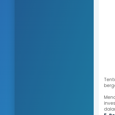
Tent
berg
Menc
inves
dala