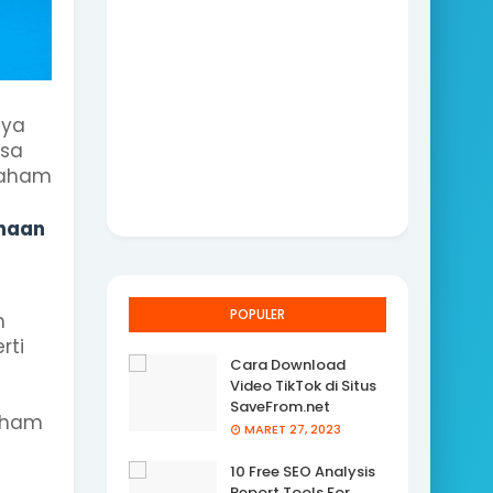
nya
rsa
saham
haan
POPULER
n
rti
Cara Download
Video TikTok di Situs
SaveFrom.net
saham
MARET 27, 2023
10 Free SEO Analysis
Report Tools For