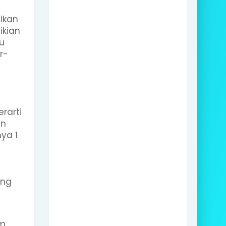
ikan
ikian
u
r-
rarti
an
ya 1
ang
um