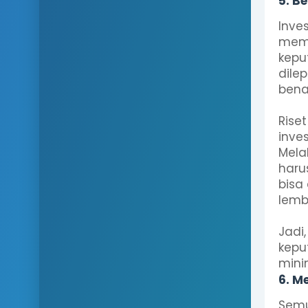
5. B
Inve
memi
kepu
dile
bena
Rise
inves
Mela
haru
bisa
lemb
Jadi
kepu
mini
6. M
Semu