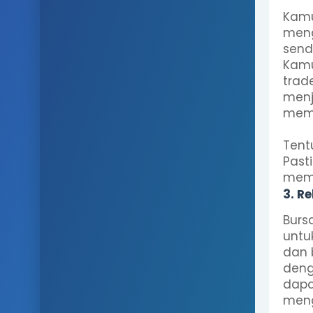
Kamu
meng
sendi
Kamu
trad
menj
memb
Tentu
Past
memp
3. R
Burs
untu
dan 
deng
dapa
meng