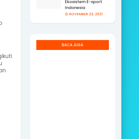
Ekosistem E-sport
Indonesia
NOVEMBER 22, 2021
s
p
BACA JUGA
ikuti
u
an