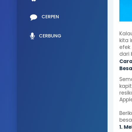
CERPEN
Kala
CERBUNG
kita
efek
dari
Cara
Besa
Sema
kapi
resi
Appl
Beri
besar
1. M