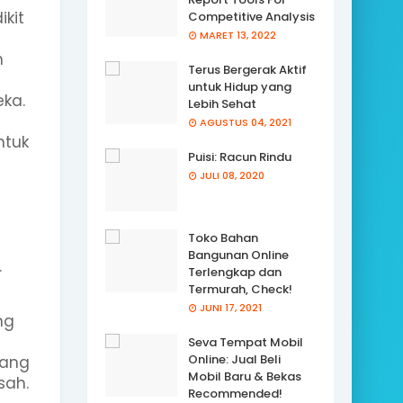
kit
Competitive Analysis
MARET 13, 2022
h
Terus Bergerak Aktif
untuk Hidup yang
ka.
Lebih Sehat
AGUSTUS 04, 2021
ntuk
Puisi: Racun Rindu
JULI 08, 2020
Toko Bahan
Bangunan Online
.
Terlengkap dan
Termurah, Check!
JUNI 17, 2021
ng
Seva Tempat Mobil
Online: Jual Beli
yang
Mobil Baru & Bekas
sah.
Recommended!