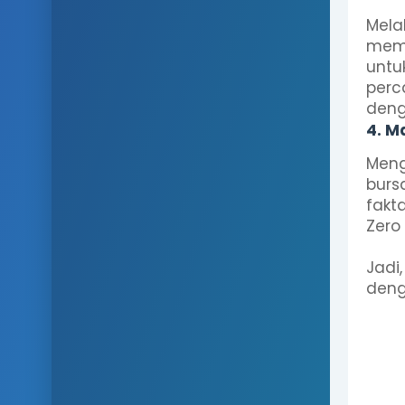
Mela
memil
untu
perc
deng
4. M
Meng
burs
fakt
Zero
Jadi
deng