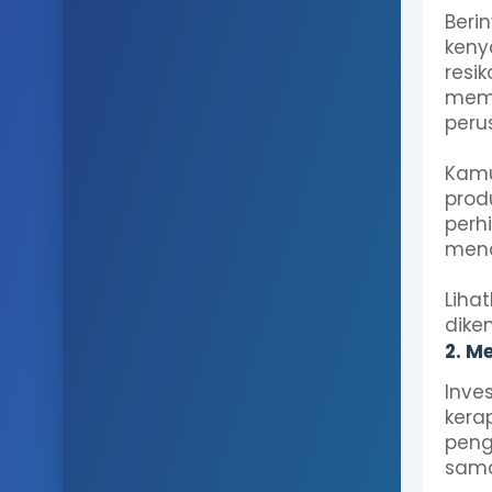
Beri
keny
resi
memp
peru
Kamu
prod
perh
mend
Liha
dike
2. M
Inve
kera
peng
sama