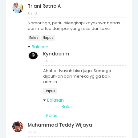
Triani Retno A
09:10
Nomor tiga, perlu dilengkapi kayaknya: bebas
dari mertua dan ipar yang rese dan toxic.
Balas
Hapus
Balasan
Kyndaerim
19:35
Ahaha.. Iyayah bisa juga. Semoga
dijauhkan dari mereka yg ga baik,
aamiin..
Hapus
Balasan
Balas
Balas
Muhammad Teddy Wijaya
10:19