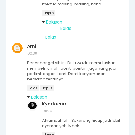
mertua masing-masing, haha..
Hapus
Balasan
Balas
Balas
Arni
00:38
Bener banget sih ini. Dulu waktu memutuskan
membeli rumah, point-point ini juga yang jadi
pertimbangan kami. Demi kenyamanan
bersama tentunya
Balas
Hapus
Balasan
Kyndaerim
08:56
Alhamdulillah.. Sekarang hidup jadi lebih
nyaman yah, Mbak
Hapus