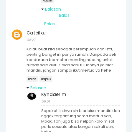
Hapus
Balasan
Balas
Balas
Catcilku
08:27
Kalau buat kita sebagai perempuan dan istri,
penting banget ini punya rumah. Daripada beli
kendaraan bermotor mending nabung untuk
rumah saja dulu. Salah satu tujuannya ya biar
mandiri, jangan sampai ikut mertua ya hehe
Balas
Hapus
Balasan
Kyndaerim
09:01
Sepakat! Intinya sih biar bisa mandiri dan
nggak tergantung sama mertua yah,
Mbak. Toh juga bisa nelpon kalo misal
perlu sesuatu atau kangen sekali pun,
hehe..