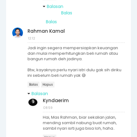
Balasan
Balas
Balas
Rahman Kamal
12:12
Jadi ingin segera mempersiapkan keuangan
dan mulai memperhitungkan beli rumah atau
bangun rumah deh jadinya.
Btw, kayaknya perlu nyari istri dulu gak sih diriku
ini sebelum beli rumah yak 😅
Balas
Hapus
Balasan
Kyndaerim
08:59
Hai, Mas Rahman, biar sekalian jalan,
mending sambil nabung buat rumah,
sambil nyari isrti juga bisa loh, haha..