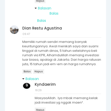
Hapus
Balasan
Balas
Balas
Dian Restu Agustina
09:47
Memiliki rumah sendiri memang banyak
keuntungannya. Awal menikah saya dan suami
tinggal di rumah dinas, 5 tahun setelahnya beli
rumah via KPR, Alhamdulillah memang investasi
luar biasa, apalagi di Jakarta. Dari harga ratusan
juta, 15 tahun jadi em-em an harga rumahnya.
Balas
Hapus
Balasan
Kyndaerim
19:29
MasyaaAllah.. Iya mbak memang kelak
jadi investasi yg nggak maen².
Hapus