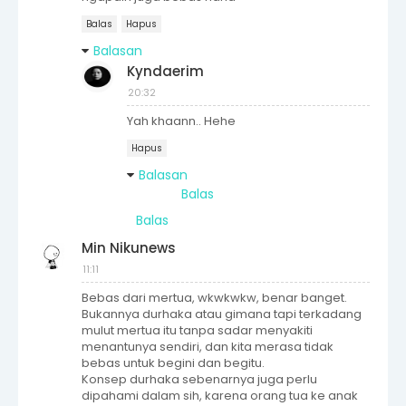
Balas
Hapus
Balasan
Kyndaerim
20:32
Yah khaann.. Hehe
Hapus
Balasan
Balas
Balas
Min Nikunews
11:11
Bebas dari mertua, wkwkwkw, benar banget.
Bukannya durhaka atau gimana tapi terkadang
mulut mertua itu tanpa sadar menyakiti
menantunya sendiri, dan kita merasa tidak
bebas untuk begini dan begitu.
Konsep durhaka sebenarnya juga perlu
dipahami dalam sih, karena orang tua ke anak