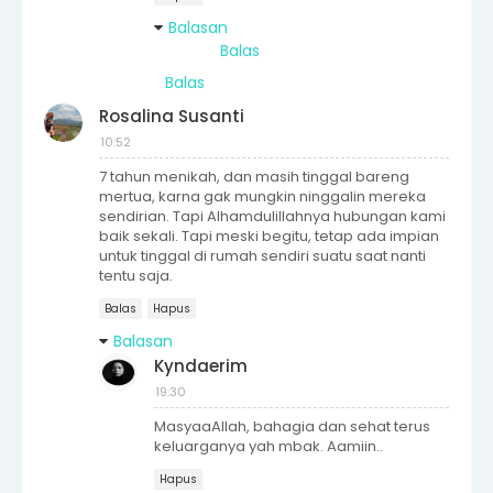
Balasan
Balas
Balas
Rosalina Susanti
10:52
7 tahun menikah, dan masih tinggal bareng
mertua, karna gak mungkin ninggalin mereka
sendirian. Tapi Alhamdulillahnya hubungan kami
baik sekali. Tapi meski begitu, tetap ada impian
untuk tinggal di rumah sendiri suatu saat nanti
tentu saja.
Balas
Hapus
Balasan
Kyndaerim
19:30
MasyaaAllah, bahagia dan sehat terus
keluarganya yah mbak. Aamiin..
Hapus