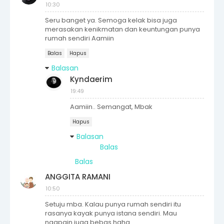
10:30
Seru banget ya. Semoga kelak bisa juga
merasakan kenikmatan dan keuntungan punya
rumah sendiri Aamiin
Balas
Hapus
Balasan
Kyndaerim
19:49
Aamiin.. Semangat, Mbak
Hapus
Balasan
Balas
Balas
ANGGITA RAMANI
10:50
Setuju mba. Kalau punya rumah sendiri itu
rasanya kayak punya istana sendiri. Mau
ngapain juga bebas haha