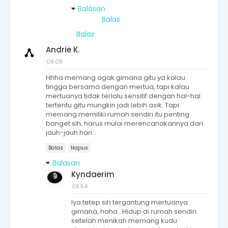
Balasan
Balas
Balas
Andrie K.
08:08
Hhha memang agak gimana gitu ya kalau
tingga bersama dengan mertua, tapi kalau
mertuanya tidak terlalu sensitif dengan hal-hal
tertentu gitu mungkin jadi lebih asik. Tapi
memang memiliki rumah sendiri itu penting
banget sih, harus mulai merencanakannya dari
jauh-jauh hari.
Balas
Hapus
Balasan
Kyndaerim
08:54
Iya tetep sih tergantung mertuanya
gimana, haha.. Hidup di rumah sendiri
setelah menikah memang kudu