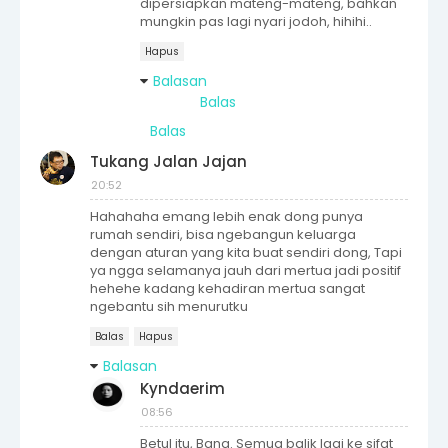
dipersiapkan mateng-mateng, bahkan
mungkin pas lagi nyari jodoh, hihihi..
Hapus
Balasan
Balas
Balas
Tukang Jalan Jajan
20:52
Hahahaha emang lebih enak dong punya
rumah sendiri, bisa ngebangun keluarga
dengan aturan yang kita buat sendiri dong, Tapi
ya ngga selamanya jauh dari mertua jadi positif
hehehe kadang kehadiran mertua sangat
ngebantu sih menurutku
Balas
Hapus
Balasan
Kyndaerim
08:56
Betul itu, Bang. Semua balik lagi ke sifat