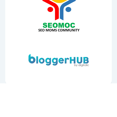
Bali Driver Hub
•
Bali Taxi Hub
•
Bali Transport Hub
•
OtoDigital