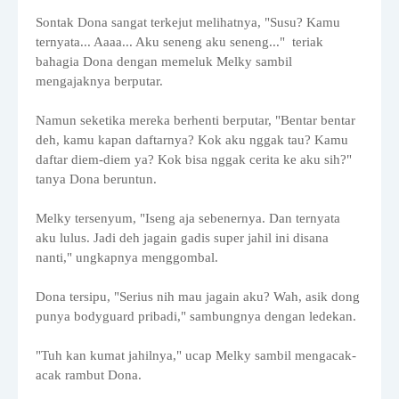
Sontak Dona sangat terkejut melihatnya, "Susu? Kamu
ternyata... Aaaa... Aku seneng aku seneng..." teriak
bahagia Dona dengan memeluk Melky sambil
mengajaknya berputar.
Namun seketika mereka berhenti berputar, "Bentar bentar
deh, kamu kapan daftarnya? Kok aku nggak tau? Kamu
daftar diem-diem ya? Kok bisa nggak cerita ke aku sih?"
tanya Dona beruntun.
Melky tersenyum, "Iseng aja sebenernya. Dan ternyata
aku lulus. Jadi deh jagain gadis super jahil ini disana
nanti," ungkapnya menggombal.
Dona tersipu, "Serius nih mau jagain aku? Wah, asik dong
punya bodyguard pribadi," sambungnya dengan ledekan.
"Tuh kan kumat jahilnya," ucap Melky sambil mengacak-
acak rambut Dona.