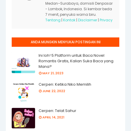
Medan–Surabaya, domisili Denpasar
- Lombok, Indonesia. Si kembar beda
7 menit, penyuka warna biru.
Tentang
|
Kontak
|
Disclaimer
|
Privacy
ANDA MUNGKIN MENYUKAI POSTINGAN INI
Ini loh! 5 Platform untuk Baca Novel
Romantis Gratis, Kalian Suka Baca yang
Mana?
MAY 21, 2023
Cerpen: Ketika Niko Memilih
JUNE 22, 2022
Cerpen: Telat Sahur
APRIL 14, 2021