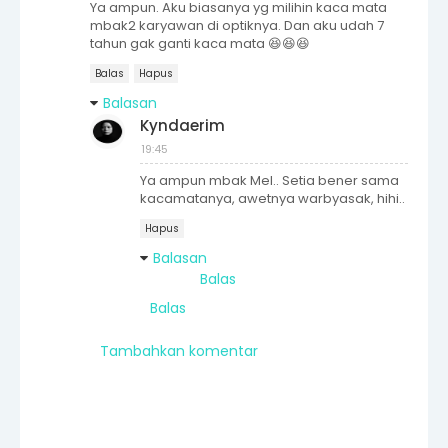
Ya ampun. Aku biasanya yg milihin kaca mata
mbak2 karyawan di optiknya. Dan aku udah 7
tahun gak ganti kaca mata 😆😆😆
Balas
Hapus
Balasan
Kyndaerim
19:45
Ya ampun mbak Mel.. Setia bener sama
kacamatanya, awetnya warbyasak, hihi..
Hapus
Balasan
Balas
Balas
Tambahkan komentar