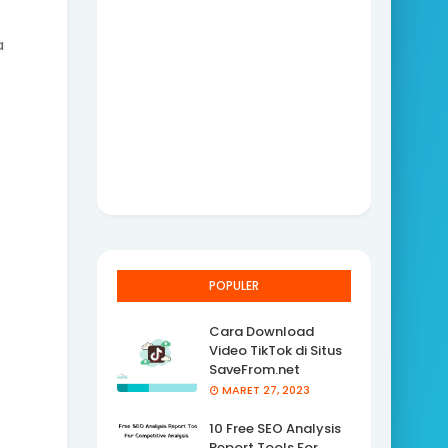
a
POPULER
Cara Download
Video TikTok di Situs
SaveFrom.net
MARET 27, 2023
10 Free SEO Analysis
Report Tools For