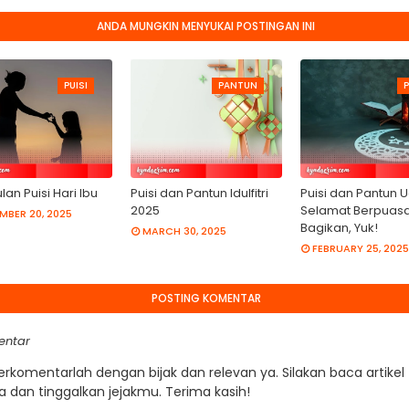
ANDA MUNGKIN MENYUKAI POSTINGAN INI
PUISI
PANTUN
P
an Puisi Hari Ibu
Puisi dan Pantun Idulfitri
Puisi dan Pantun 
2025
Selamat Berpuasa
MBER 20, 2025
Bagikan, Yuk!
MARCH 30, 2025
FEBRUARY 25, 2025
POSTING KOMENTAR
entar
Berkomentarlah dengan bijak dan relevan ya. Silakan baca artikel
a dan tinggalkan jejakmu. Terima kasih!