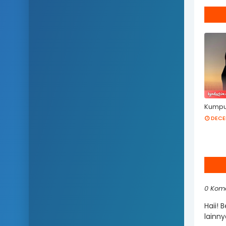
Kumpul
DECE
0 Kom
Haii! 
lainny