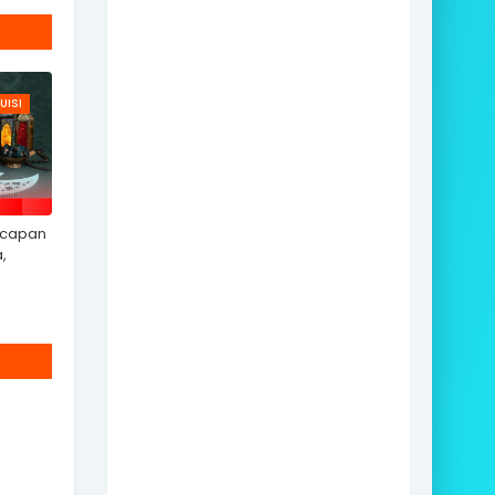
UISI
Ucapan
,