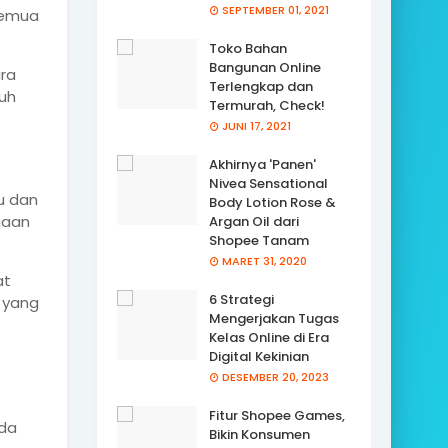
SEPTEMBER 01, 2021
semua
Toko Bahan
Bangunan Online
ra
Terlengkap dan
ruh
Termurah, Check!
JUNI 17, 2021
Akhirnya 'Panen'
Nivea Sensational
u dan
Body Lotion Rose &
jaan
Argan Oil dari
Shopee Tanam
MARET 31, 2020
at
6 Strategi
s yang
Mengerjakan Tugas
Kelas Online di Era
Digital Kekinian
DESEMBER 20, 2023
Fitur Shopee Games,
nda
Bikin Konsumen