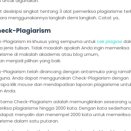
 untuk digunakan.
ut deskripsi singkat tentang 3 alat pemeriksa plagiarisme ter
ara menggunakannya langkah demi langkah. Catat ya..
eck-Plagiarism
-Plagiarism ini khusus yang sempurna untuk
cek plagiasi
da
 jenis tulisan. Tidak masalah apakah Anda ingin memeriksa
arisme di makalah akademis atau blog umum,
an menjadi pilihan yang baik.
-Plagiarism telah dirancang dengan antarmuka yang rama
una. Anda dapat menggunakan Check-Plagiarism dengan
apa klik
mouse
dan mendapatkan laporan plagiarisme untu
n Anda.
 utama Check-Plagiarism adalah memungkinkan seseorang u
iksa plagiarisme hingga 2000 kata. Dengan kata sederhana
dapat menyalin dan menempel 2000 kata untuk memeriksa
arisme dalam satu putaran.