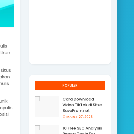
ulis
itkan
 situs
akan
ulis
POPULER
Cara Download
unik
Video TikTok di Situs
nyalin
SaveFrom.net
sisi
MARET 27, 2023
10 Free SEO Analysis
Report Tools For