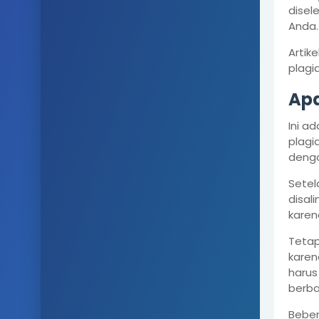
disel
Anda.
Artik
plagi
Apa
Ini a
plagi
denga
Setel
disal
karen
Tetap
karen
harus
berba
Beber