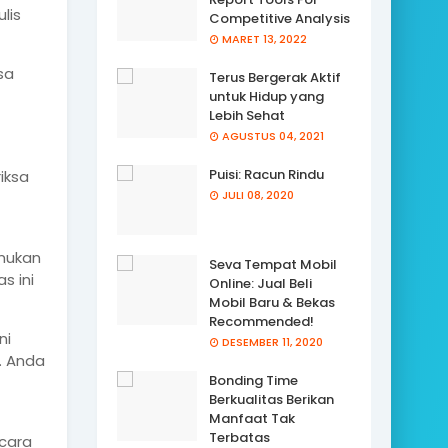
lis
Competitive Analysis
MARET 13, 2022
sa
Terus Bergerak Aktif
untuk Hidup yang
Lebih Sehat
AGUSTUS 04, 2021
Puisi: Racun Rindu
iksa
JULI 08, 2020
emukan
Seva Tempat Mobil
s ini
Online: Jual Beli
Mobil Baru & Bekas
Recommended!
ni
DESEMBER 11, 2020
. Anda
Bonding Time
Berkualitas Berikan
Manfaat Tak
Terbatas
ecara