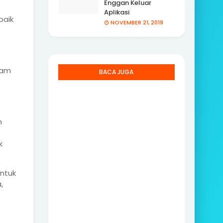
Enggan Keluar
Aplikasi
baik
NOVEMBER 21, 2019
lam
BACA JUGA
h
k
ntuk
,