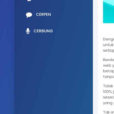
CERPEN
CERBUNG
Denga
untuk
setiap
Berd
web y
betap
tanpa 
Tidak
100% 
seseo
yang 
Tak a