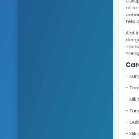
Cukup
artik
beber
teks 
Alat 
denga
menam
menga
Car
- Kun
- Tem
- Klik
- Tun
- Gul
- Kli