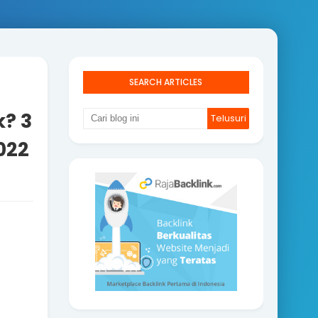
SEARCH ARTICLES
? 3
022