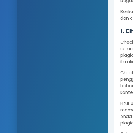
bagus
Berik
dan c
1.
Ch
Check
semua
plagi
itu ak
Check
pengg
beber
konte
Fitur
memer
Anda 
plagi