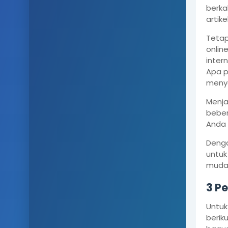
berka
artik
Tetap
onlin
inter
Apa p
menyo
Menja
beber
Anda
Denga
untuk
mudah
3 P
Untuk
berik