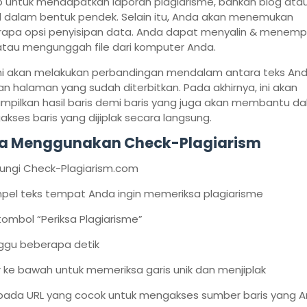
 untuk mendapatkan laporan plagiarisme, bahkan blog ata
el dalam bentuk pendek. Selain itu, Anda akan menemukan
apa opsi penyisipan data. Anda dapat menyalin & menemp
atau mengunggah file dari komputer Anda.
ini akan melakukan perbandingan mendalam antara teks An
n halaman yang sudah diterbitkan. Pada akhirnya, ini akan
pilkan hasil baris demi baris yang juga akan membantu d
kses baris yang dijiplak secara langsung.
a Menggunakan Check-Plagiarism
jungi Check-Plagiarism.com
pel teks tempat Anda ingin memeriksa plagiarisme
 tombol “Periksa Plagiarisme”
ggu beberapa detik
ir ke bawah untuk memeriksa garis unik dan menjiplak
k pada URL yang cocok untuk mengakses sumber baris yang 