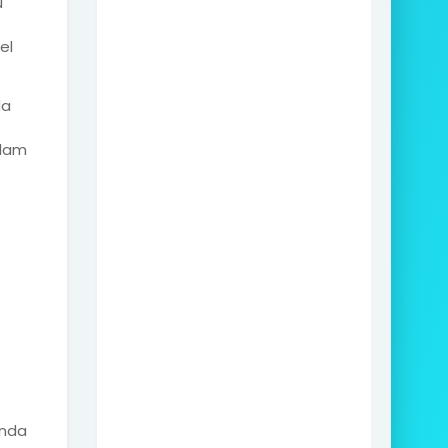
u
el
da
alam
Anda