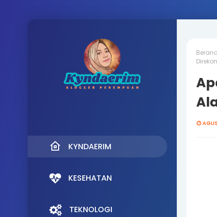
Beran
Direko
Ap
Al
AGUS
KYNDAERIM
KESEHATAN
TEKNOLOGI