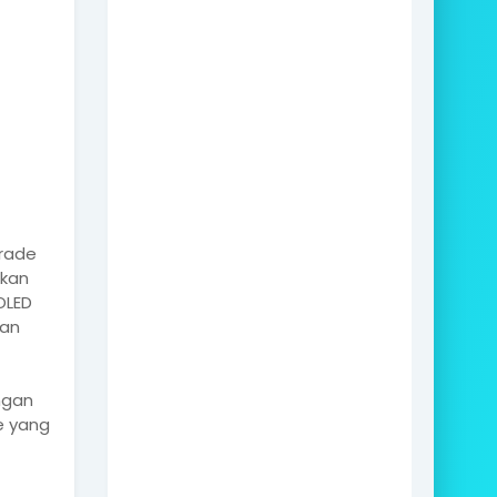
grade
lkan
OLED
dan
ngan
e yang