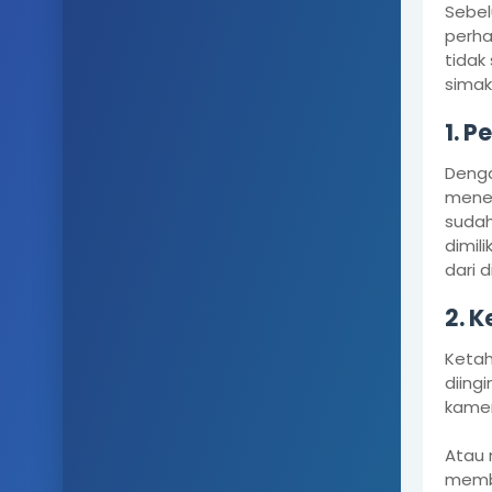
Sebel
perha
tidak
simak
1.
 P
e
Denga
menen
sudah
dimil
dari 
2.
 K
Ketah
diing
kamer
Atau 
membu