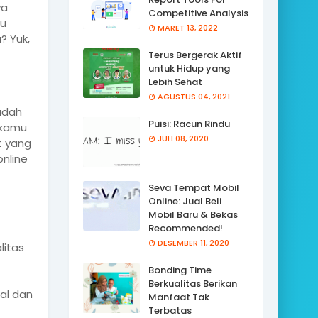
ya
Competitive Analysis
mu
MARET 13, 2022
? Yuk,
Terus Bergerak Aktif
untuk Hidup yang
Lebih Sehat
AGUSTUS 04, 2021
udah
Puisi: Racun Rindu
 kamu
JULI 08, 2020
t yang
nline
Seva Tempat Mobil
Online: Jual Beli
Mobil Baru & Bekas
Recommended!
DESEMBER 11, 2020
litas
Bonding Time
Berkualitas Berikan
al dan
Manfaat Tak
Terbatas