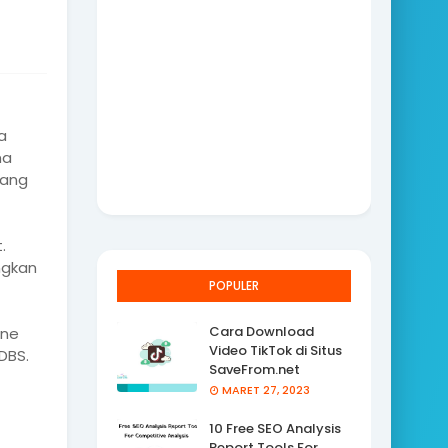
a
ma
tang
.
ngkan
POPULER
Cara Download
one
Video TikTok di Situs
DBS.
SaveFrom.net
MARET 27, 2023
10 Free SEO Analysis
Report Tools For