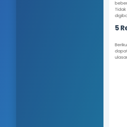
beber
Tidak
digib
5 R
Berik
dapat
ulasan