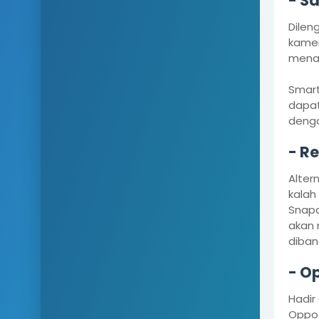
- S
Dilen
kamer
mena
Smart
dapat
denga
- R
Alter
kalah
Snapd
akan 
diban
- O
Hadir
Oppo 