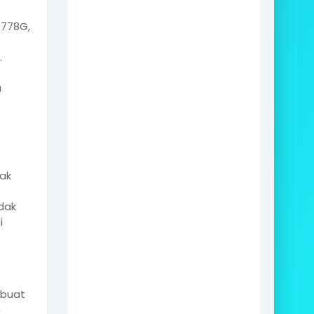
 778G,
.
u
dak
dak
i
mbuat
n