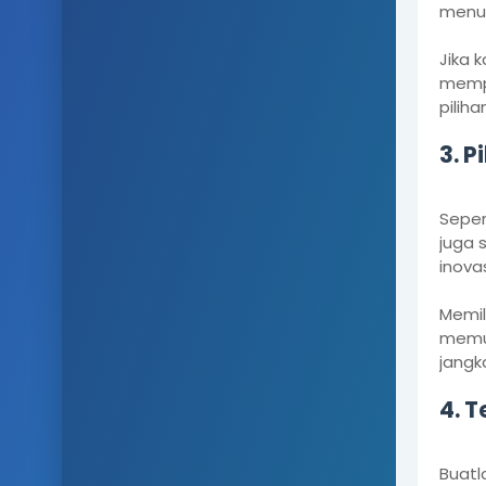
menun
Jika 
memp
pilih
3.
 P
Seper
juga 
inova
Memil
memun
jangk
4.
 T
Buatl