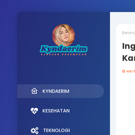
Beran
In
Kar
JULI 
KYNDAERIM
KESEHATAN
TEKNOLOGI