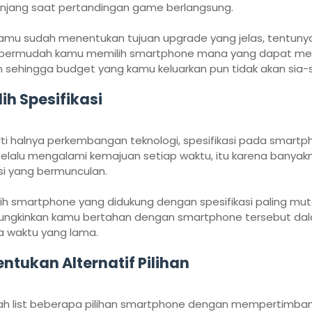
jang saat pertandingan game berlangsung.
kamu sudah menentukan tujuan upgrade yang jelas, tentuny
ermudah kamu memilih smartphone mana yang dapat men
an sehingga budget yang kamu keluarkan pun tidak akan sia-s
ilih Spesifikasi
ti halnya perkembangan teknologi, spesifikasi pada smartp
selalu mengalami kemajuan setiap waktu, itu karena banyak
si yang bermunculan.
ih smartphone yang didukung dengan spesifikasi paling mut
gkinkan kamu bertahan dengan smartphone tersebut da
a waktu yang lama.
entukan Alternatif Pilihan
ah list beberapa pilihan smartphone dengan mempertimba