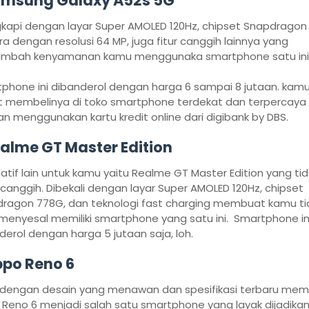
amsung Galaxy A52s 5G
gkapi dengan layar Super AMOLED 120Hz, chipset Snapdragon
a dengan resolusi 64 MP, juga fitur canggih lainnya yang
mbah kenyamanan kamu menggunaka smartphone satu ini
phone ini dibanderol dengan harga 6 sampai 8 jutaan. kam
 membelinya di toko smartphone terdekat dan terpercaya
n menggunakan kartu kredit online dari digibank by DBS.
ealme GT Master Edition
natif lain untuk kamu yaitu Realme GT Master Edition yang ti
 canggih. Dibekali dengan layar Super AMOLED 120Hz, chipset
ragon 778G, dan teknologi fast charging membuat kamu ti
menyesal memiliki smartphone yang satu ini. Smartphone in
derol dengan harga 5 jutaan saja, loh.
ppo Reno 6
 dengan desain yang menawan dan spesifikasi terbaru me
Reno 6 menjadi salah satu smartphone yang layak dijadika