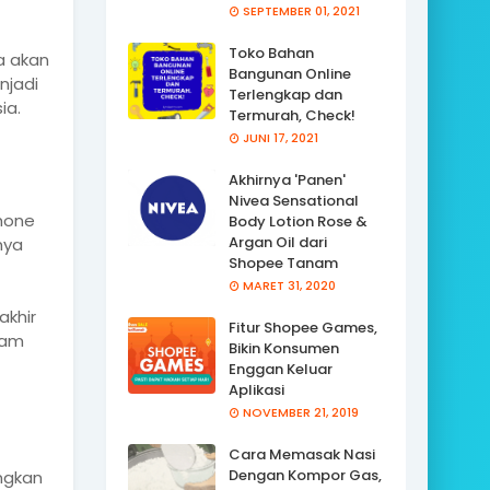
SEPTEMBER 01, 2021
Toko Bahan
a akan
Bangunan Online
jadi
Terlengkap dan
ia.
Termurah, Check!
JUNI 17, 2021
Akhirnya 'Panen'
Nivea Sensational
hone
Body Lotion Rose &
Argan Oil dari
nya
Shopee Tanam
MARET 31, 2020
akhir
Fitur Shopee Games,
lam
Bikin Konsumen
Enggan Keluar
Aplikasi
NOVEMBER 21, 2019
Cara Memasak Nasi
Dengan Kompor Gas,
ngkan