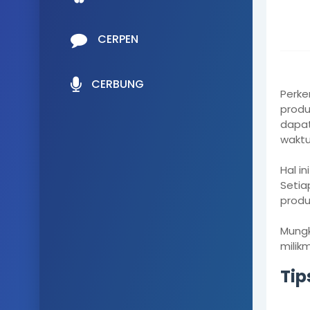
CERPEN
CERBUNG
Perke
produ
dapat
waktu
Hal i
Setia
produ
Mungk
mili
Tip