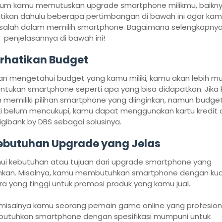
um kamu memutuskan upgrade smartphone milikmu, baikn
tikan dahulu beberapa pertimbangan di bawah ini agar ka
 salah dalam memilih smartphone. Bagaimana selengkapnya
 penjelasannya di bawah ini!
rhatikan Budget
n mengetahui budget yang kamu miliki, kamu akan lebih m
tukan smartphone seperti apa yang bisa didapatkan. Jika
 memiliki pilihan smartphone yang diinginkan, namun budge
iki belum mencukupi, kamu dapat menggunakan kartu kredit o
digibank by DBS sebagai solusinya.
ebutuhan Upgrade yang Jelas
ui kebutuhan atau tujuan dari upgrade smartphone yang
inkan. Misalnya, kamu membutuhkan smartphone dengan kua
a yang tinggi untuk promosi produk yang kamu jual.
misalnya kamu seorang pemain game online yang profesion
tuhkan smartphone dengan spesifikasi mumpuni untuk