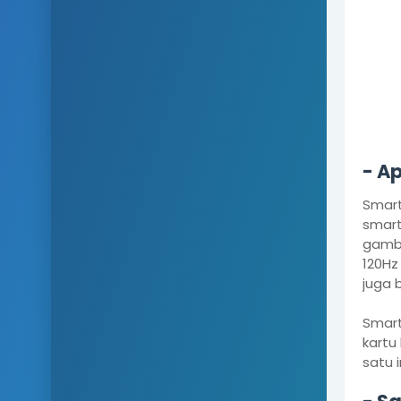
- Ap
Smart
smart
gamba
120Hz
juga 
Smart
kartu
satu i