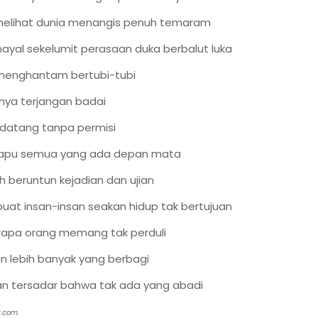
elihat dunia menangis penuh temaram
hayal sekelumit perasaan duka berbalut luka
menghantam bertubi-tubi
nya terjangan badai
datang tanpa permisi
apu semua yang ada depan mata
h beruntun kejadian dan ujian
at insan-insan seakan hidup tak bertujuan
apa orang memang tak perduli
 lebih banyak yang berbagi
n tersadar bahwa tak ada yang abadi
or.com