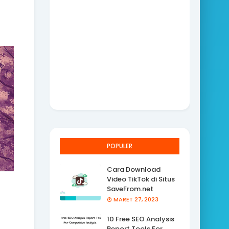
POPULER
Cara Download
Video TikTok di Situs
SaveFrom.net
MARET 27, 2023
10 Free SEO Analysis
Report Tools For