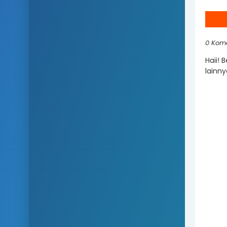
0 Kom
Haii! 
lainny