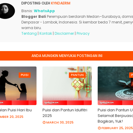
DIPOSTING OLEH
KYNDAERIM
Bisnis:
WhatsApp
Blogger Bali
Perempuan berdarah Medan–Surabaya, domisi
Denpasar - Lombok, Indonesia. Si kembar beda 7 menit, pen
warna biru.
Tentang
|
Kontak
|
Disclaimer
|
Privacy
ANDA MUNGKIN MENYUKAI POSTINGAN INI
PUISI
PANTUN
P
an Puisi Hari Ibu
Puisi dan Pantun Idulfitri
Puisi dan Pantun 
2025
Selamat Berpuasa
MBER 20, 2025
Bagikan, Yuk!
MARCH 30, 2025
FEBRUARY 25, 2025