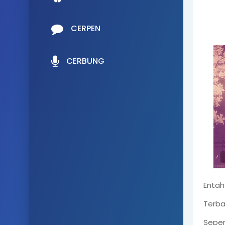
CERPEN
CERBUNG
Entah
Terba
Seper