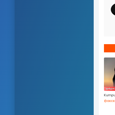
Kumpul
DECE