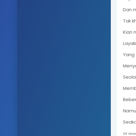
Dan m
Tak k
Kian 
Layak
Yang 
Meny
Seola
Membu
Beber
Namun
Seaka
Gif: ten