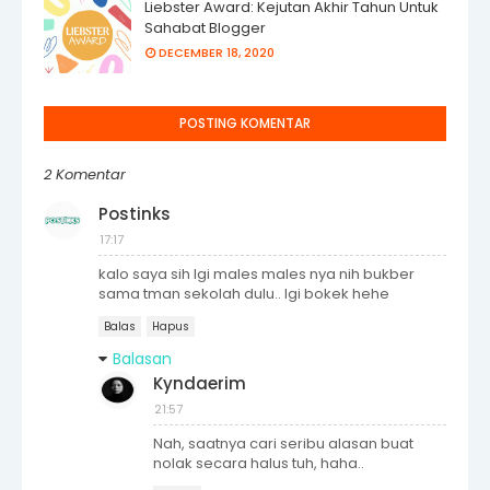
Liebster Award: Kejutan Akhir Tahun Untuk
Sahabat Blogger
DECEMBER 18, 2020
POSTING KOMENTAR
2 Komentar
Postinks
17:17
kalo saya sih lgi males males nya nih bukber
sama tman sekolah dulu.. lgi bokek hehe
Balas
Hapus
Balasan
Kyndaerim
21:57
Nah, saatnya cari seribu alasan buat
nolak secara halus tuh, haha..