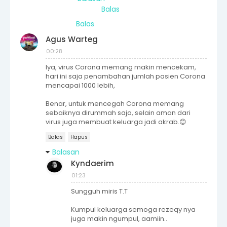
Balas
Balas
Agus Warteg
00:28
Iya, virus Corona memang makin mencekam,
hari ini saja penambahan jumlah pasien Corona
mencapai 1000 lebih,
Benar, untuk mencegah Corona memang
sebaiknya dirummah saja, selain aman dari
virus juga membuat keluarga jadi akrab.😊
Balas
Hapus
Balasan
Kyndaerim
01:23
Sungguh miris T.T
Kumpul keluarga semoga rezeqy nya
juga makin ngumpul, aamiin..