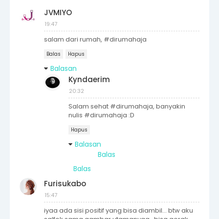
JVMIYO
19:47
salam dari rumah, #dirumahaja
Balas
Hapus
Balasan
Kyndaerim
20:32
Salam sehat #dirumahaja, banyakin
nulis #dirumahaja :D
Hapus
Balasan
Balas
Balas
Furisukabo
15:47
iyaa ada sisi positif yang bisa diambil... btw aku