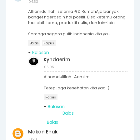
04:53
Alhamdulillah, selama #DiRumahAja banyak
banget ngerasain hal positif. Bisa ketemu orang
tua lebih lama, produktif nulis, dan lain-lain.
Semoga segera pulih Indonesia kita ya~
Balas
Hapus
Balasan
Kyndaerim
05:05
Alhamdulillah.. Aamiin~
Tetep jaga kesehatan kita yaa :)
Hapus
Balasan
Balas
Balas
Makan Enak
13:23