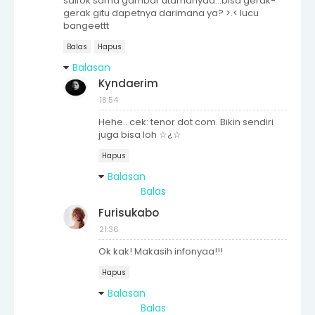
salfok sama gambar utamanyaa...bisa gerak-
gerak gitu dapetnya darimana ya? >.< lucu
bangeettt
Balas
Hapus
Balasan
Kyndaerim
18:54
Hehe.. cek: tenor dot com. Bikin sendiri
juga bisa loh ☆¿☆
Hapus
Balasan
Balas
Furisukabo
21:36
Ok kak! Makasih infonyaa!!!
Hapus
Balasan
Balas