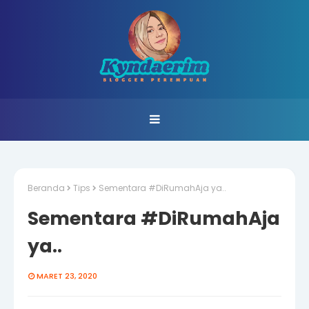
Beranda
Tips
Sementara #DiRumahAja ya..
Sementara #DiRumahAja
ya..
MARET 23, 2020