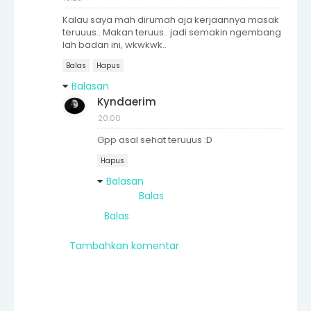
Kalau saya mah dirumah aja kerjaannya masak
teruuus.. Makan teruus.. jadi semakin ngembang
lah badan ini, wkwkwk..
Balas
Hapus
Balasan
Kyndaerim
20:00
Gpp asal sehat teruuus :D
Hapus
Balasan
Balas
Balas
Tambahkan komentar