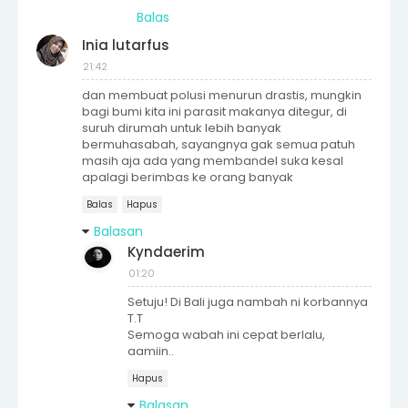
Balas
Inia lutarfus
21:42
dan membuat polusi menurun drastis, mungkin
bagi bumi kita ini parasit makanya ditegur, di
suruh dirumah untuk lebih banyak
bermuhasabah, sayangnya gak semua patuh
masih aja ada yang membandel suka kesal
apalagi berimbas ke orang banyak
Balas
Hapus
Balasan
Kyndaerim
01:20
Setuju! Di Bali juga nambah ni korbannya
T.T
Semoga wabah ini cepat berlalu,
aamiin..
Hapus
Balasan